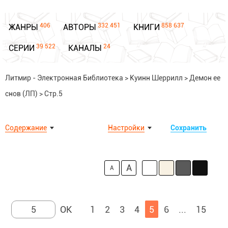
406
332 451
858 637
ЖАНРЫ
АВТОРЫ
КНИГИ
39 522
24
СЕРИИ
КАНАЛЫ
Литмир - Электронная Библиотека
>
Куинн Шеррилл
>
Демон ее
снов (ЛП)
>
Стр.5
Содержание
Настройки
Сохранить
A
A
1
2
3
4
5
6
...
15