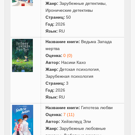
Жанр:
Зарубежные детективы
,
Иронические детективы
Страниц:
50
Год:
2026
Язык:
RU
Название книги:
Ведьма Запада
мертва
Оценка:
0 (0)
Автор:
Насики Кахо
Жанр:
Детская психология
,
Зарубежная психология
Страниц:
3
Год:
2026
Язык:
RU
Название книги:
Гипотеза любви
Оценка:
7 (11)
Автор:
Хейзелвуд Эли
Жанр:
Зарубежные любовные