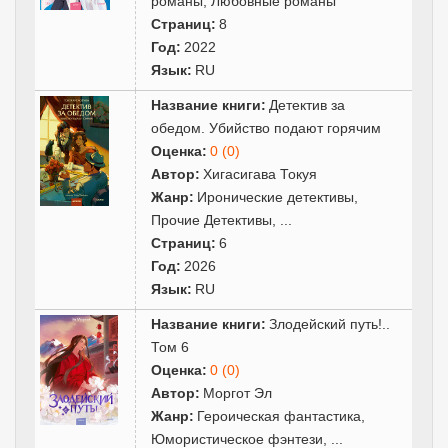
романы
,
Любовные романы
Страниц:
8
Год:
2022
Язык:
RU
Название книги:
Детектив за
обедом. Убийство подают горячим
Оценка:
0 (0)
Автор:
Хигасигава Токуя
Жанр:
Иронические детективы
,
Прочие Детективы
,
...
Страниц:
6
Год:
2026
Язык:
RU
Название книги:
Злодейский путь!..
Том 6
Оценка:
0 (0)
Автор:
Моргот Эл
Жанр:
Героическая фантастика
,
Юмористическое фэнтези
,
...