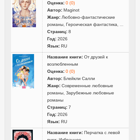
Оценка:
0 (0)
Автор:
Maginot
Жанр:
Любовно-фантастические
романы
,
Героическая фантастика
,
...
Страниц:
8
Год:
2026
Язык:
RU
Название книги:
От друзей к
возлюбленным
Оценка:
0 (0)
Автор:
Блейкли Салли
Жанр:
Современные любовные
романы
,
Зарубежные любовные
романы
Страниц:
7
Год:
2026
Язык:
RU
Название книги:
Перчатка с левой
руки: Избранное