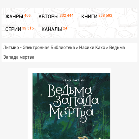
406
332 444
858 592
ЖАНРЫ
АВТОРЫ
КНИГИ
39 515
24
СЕРИИ
КАНАЛЫ
Литмир - Электронная Библиотека
>
Насики Кахо
>
Ведьма
Запада мертва