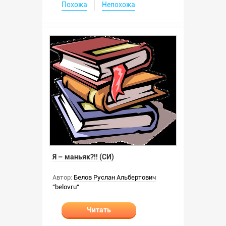
Похожа
Непохожа
Я – маньяк?!! (СИ)
Автор:
Белов Руслан Альбертович
"belovru"
Читать