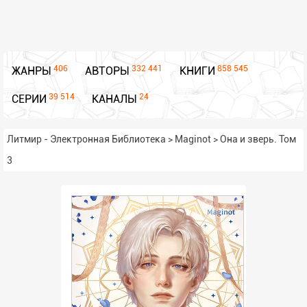
406
332 441
858 545
ЖАНРЫ
АВТОРЫ
КНИГИ
39 514
24
СЕРИИ
КАНАЛЫ
Литмир - Электронная Библиотека
>
Maginot
>
Она и зверь. Том
3