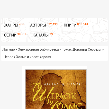
406
332 433
858 514
ЖАНРЫ
АВТОРЫ
КНИГИ
39 511
23
СЕРИИ
КАНАЛЫ
Литмир - Электронная Библиотека
>
Томас Дональд Серрелл
>
Шерлок Холмс и крест короля