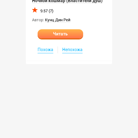
Ночной кошмар (Властители душ)
9.57 (7)
Автор:
Кунц Дин Рей
Читать
Похожа
Непохожа