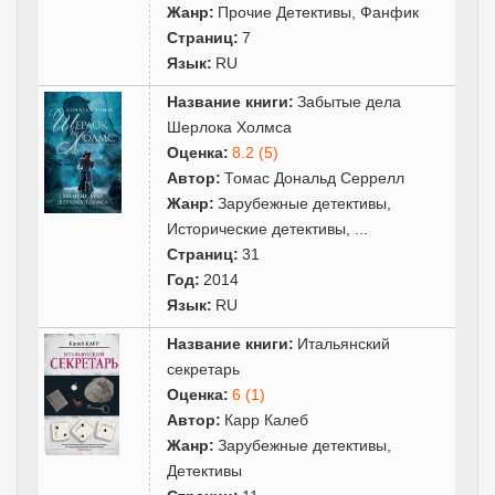
Жанр:
Прочие Детективы
,
Фанфик
Страниц:
7
Язык:
RU
Название книги:
Забытые дела
Шерлока Холмса
Оценка:
8.2 (5)
Автор:
Томас Дональд Серрелл
Жанр:
Зарубежные детективы
,
Исторические детективы
,
...
Страниц:
31
Год:
2014
Язык:
RU
Название книги:
Итальянский
секретарь
Оценка:
6 (1)
Автор:
Карр Калеб
Жанр:
Зарубежные детективы
,
Детективы