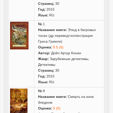
Страниц:
30
Год:
2015
Язык:
RU
№
1
Название книги:
Этюд в багровых
тонах (др.перевод+иллюстрации
Гриса Гримли)
Оценка:
9.5 (6)
Автор:
Дойл Артур Конан
Жанр:
Зарубежные детективы
,
Детективы
Страниц:
30
Год:
2015
Язык:
RU
№
8
Название книги:
Смерть на коне
бледном
Оценка:
0 (0)