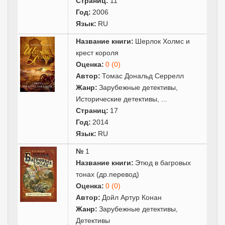
Страниц:
11
Год:
2006
Язык:
RU
Название книги:
Шерлок Холмс и
крест короля
Оценка:
0 (0)
Автор:
Томас Дональд Серрелл
Жанр:
Зарубежные детективы
,
Исторические детективы
,
...
Страниц:
17
Год:
2014
Язык:
RU
№
1
Название книги:
Этюд в багровых
тонах (др.перевод)
Оценка:
0 (0)
Автор:
Дойл Артур Конан
Жанр:
Зарубежные детективы
,
Детективы