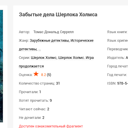
Забытые дела Шерлока Холмса
Автор:
Язык книги:
Томас Дональд Серрелл
Жанр:
,
Язык оригин
Зарубежные детективы
Исторические
,
...
Переводчик(
детективы
Серии:
Шерлок Холмс
,
Шерлок Холмс. Игра
Издатель:
А
продолжается
Город печат
Оценка:
Год печати:
8.2
(
5
)
Количество страниц:
31
ISBN:
978-5
Прочитали:
1
Хотят прочитать:
9
Читают сейчас:
2
Не дочитали:
2
Доступен ознакомительный фрагмент