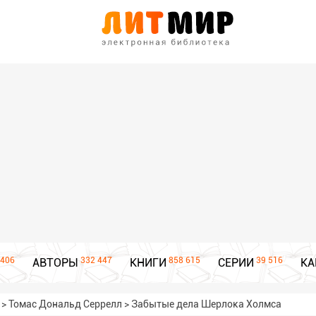
406
332 447
858 615
39 516
АВТОРЫ
КНИГИ
СЕРИИ
КА
>
Томас Дональд Серрелл
>
Забытые дела Шерлока Холмса