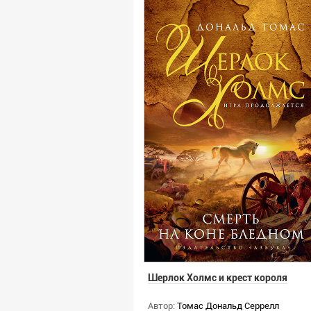
Шерлок Холмс и крест короля
Автор:
Томас Дональд Серрелл