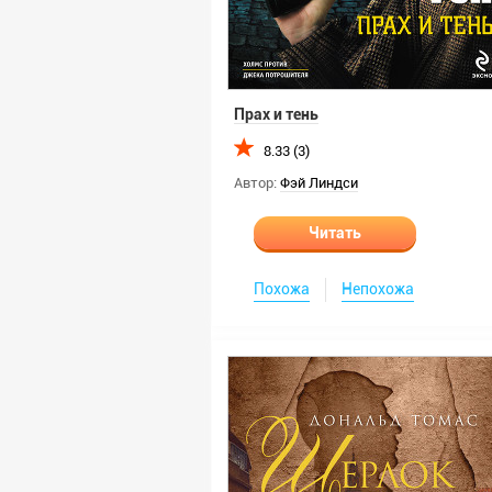
Прах и тень
8.33 (3)
Автор:
Фэй Линдси
Читать
Похожа
Непохожа