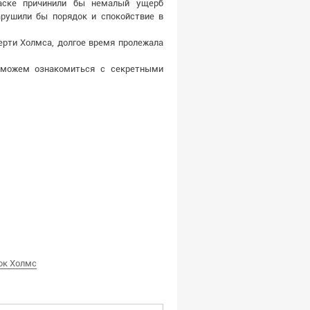
ласке причинили бы немалый ущерб
арушили бы порядок и спокойствие в
ерти Холмса, долгое время пролежала
 можем ознакомиться с секретными
ок Холмс