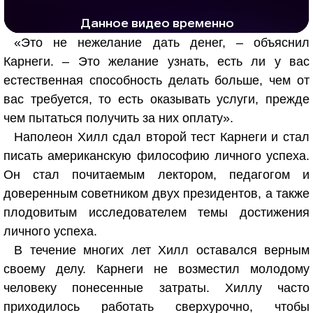
РЕКЛАМА
РЕКЛАМА
1285 тыс. просмотров
25.8 тыс.
«Это не нежелание дать денег, – объяснил
Карнеги. – Это желание узнать, есть ли у вас
естественная способность делать больше, чем от
вас требуется, то есть оказывать услуги, прежде
чем пытаться получить за них оплату».
Наполеон Хилл сдал второй тест Карнеги и стал
писать американскую философию личного успеха.
Он стал почитаемым лектором, педагогом и
доверенным советником двух президентов, а также
плодовитым исследователем темы достижения
личного успеха.
В течение многих лет Хилл оставался верным
своему делу. Карнеги не возместил молодому
человеку понесенные затраты. Хиллу часто
приходилось работать сверхурочно, чтобы