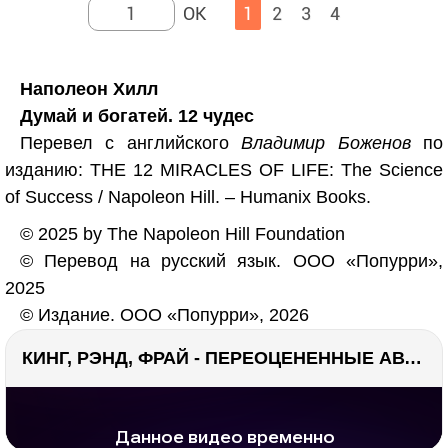
1
2
3
4
Наполеон Хилл
Думай и богатей. 12 чудес
Перевел с английского
Владимир Боженов
по
изданию: THE 12 MIRACLES OF LIFE: The Science
of Success / Napoleon Hill. – Humanix Books.
© 2025 by The Napoleon Hill Foundation
© Перевод на русский язык. ООО «Попурри»,
2025
© Издание. ООО «Попурри», 2026
КИНГ, РЭНД, ФРАЙ - ПЕРЕОЦЕНЕННЫЕ АВТОРЫ? ¯\_(ツ)_/¯
РЕКЛАМА
РЕКЛАМА
1287 тыс. просмотров
25.9 тыс.