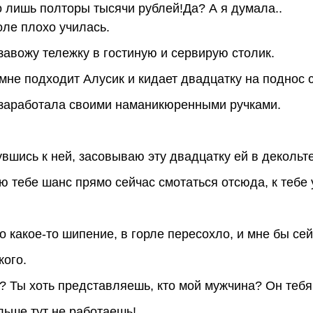
 лишь полторы тысячи рублей!Да? А я думала..
оле плохо училась.
завожу тележку в гостиную и сервирую столик.
о мне подходит Алусик и кидает двадцатку на поднос 
о заработала своими наманикюренными ручками.
увшись к ней, засовываю эту двадцатку ей в декольте
аю тебе шанс прямо сейчас смотаться отсюда, к тебе
о какое-то шипение, в горле пересохло, и мне бы сей
кого.
ь? Ты хоть представляешь, кто мой мужчина? Он тебя
ольше тут не работаешь!