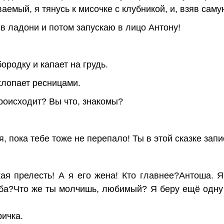
емый, я тянусь к мисочке с клубникой, и, взяв саму
в ладони и потом запускаю в лицо Антону!
ородку и капает на грудь.
хлопает ресницами.
происходит? Вы что, знакомы?
!
, пока тебе тоже не перепало! Ты в этой сказке запи
кая прелесть! А я его жена! Кто главнее?Антоша. 
ьба?Что же ты молчишь, любимый? Я беру ещё одну к
ричка.