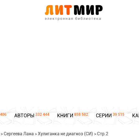
406
332 444
858 582
39 515
АВТОРЫ
КНИГИ
СЕРИИ
КА
>
Сергеева Лана
>
Хулиганка не диагноз (СИ)
>
Стр.2