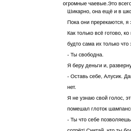
огромные чаевые.Это всего
Шикарно, она ещё и в шк
Пока они пререкаются, я 
Как только всё готово, к
будто сама их только чт
- Ты свободна.
Я беру деньги и, разверн
- Оставь себе, Алусик. Д
нет.
Я не узнаю свой голос, эт
помешал глоток шампанс
- Ты что себе позволяеш
сотрёт! Считай, что ты б