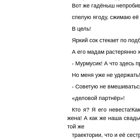
Вот же гадёныш непробива
спелую ягоду, сжимаю её 
В цель!
Яркий сок стекает по подб
А его мадам растерянно 
- Мурмусик! А что здесь 
Но меня уже не удержать
- Советую не вмешиваться
«деловой партнёр»!
Кто я? Я его невеста!Ка
жена! А как же наша свад
той же
траектории, что и её сест