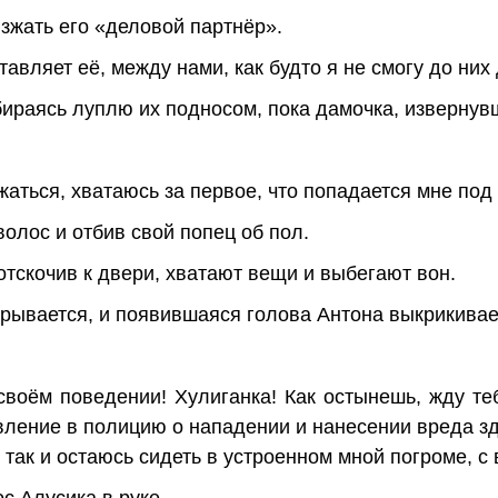
зжать его «деловой партнёр».
тавляет её, между нами, как будто я не смогу до них
бираясь луплю их подносом, пока дамочка, извернув
жаться, хватаюсь за первое, что попадается мне под 
олос и отбив свой попец об пол.
 отскочив к двери, хватают вещи и выбегают вон.
крывается, и появившаяся голова Антона выкрикивае
своём поведении! Хулиганка! Как остынешь, жду те
вление в полицию о нападении и нанесении вреда з
 так и остаюсь сидеть в устроенном мной погроме, с