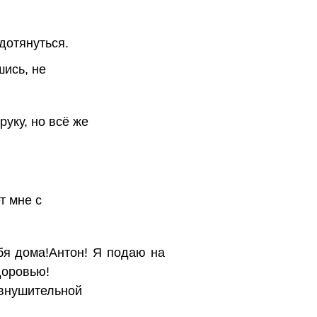
 дотянуться.
шись, не
руку, но всё же
т мне с
бя дома!Антон! Я подаю на
доровью!
 внушительной