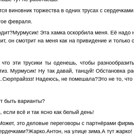
тся виновник торжества в одних трусах с сердечками
тое февраля.
одит?Мурмусик! Эта хамка оскорбила меня. Её надо н
т, он смотрит на меня как на привидение и только о
 что эти трусики ты оденешь, чтобы разнообразит
из. Мурмусик! Ну так давай, танцуй! Обстановка ра
.Сюрпрайззз! Надеюсь, не помешала?Это не то, что
ут быть варианты?
, если всё и так ясно как белый день!
 Может, это деловые переговоры с партнёрами фирм
сердечками?Жарко.Антон, на улице зима.А тут жарко!