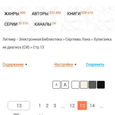
406
332 448
858 615
ЖАНРЫ
АВТОРЫ
КНИГИ
39 516
24
СЕРИИ
КАНАЛЫ
Литмир - Электронная Библиотека
>
Сергеева Лана
>
Хулиганка
не диагноз (СИ)
>
Стр.13
Содержание
Настройки
Сохранить
A
A
1
2
3
...
12
13
14
...