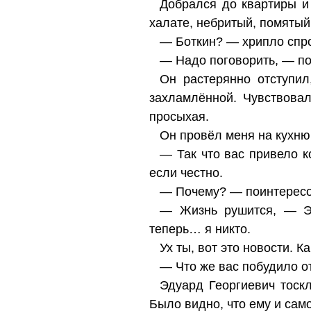
Добрался до квартиры и 
халате, небритый, помятый
— Боткин? — хрипло спр
— Надо поговорить, — по
Он растерянно отступил
захламлённой. Чувствовал
просыхая.
Он провёл меня на кухню,
— Так что вас привело к
если честно.
— Почему? — поинтересов
— Жизнь рушится, — Эд
теперь… я никто.
Ух ты, вот это новости. 
— Что же вас побудило о
Эдуард Георгиевич тоск
Было видно, что ему и само