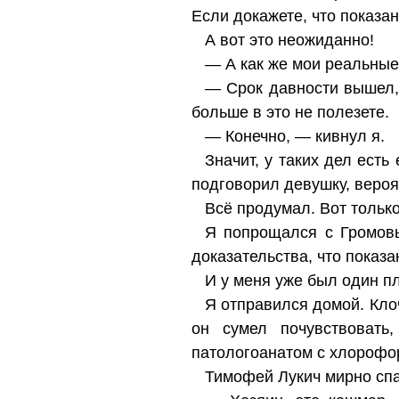
Если докажете, что показа
А вот это неожиданно!
— А как же мои реальные
— Срок давности вышел, 
больше в это не полезете.
— Конечно, — кивнул я.
Значит, у таких дел есть
подговорил девушку, вероя
Всё продумал. Вот только
Я попрощался с Громовы
доказательства, что показ
И у меня уже был один пл
Я отправился домой. Клоч
он сумел почувствоват
патологоанатом с хлорофор
Тимофей Лукич мирно спа