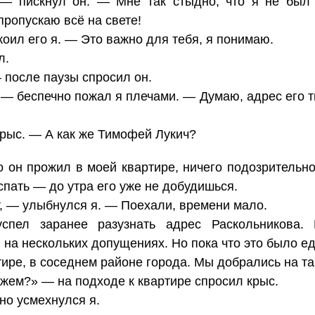
— пискнул он. — Мне так стыдно, что я не был 
 пропускаю всё на свете!
оил его я. — Это важно для тебя, я понимаю.
л.
 после паузы спросил он.
 — беспечно пожал я плечами. — Думаю, адрес его т
рыс. — А как же Тимофей Лукич?
то он прожил в моей квартире, ничего подозрительн
 спать — до утра его уже не добудишься.
т, — улыбнулся я. — Поехали, времени мало.
успел заранее разузнать адрес Раскольникова
на нескольких допущениях. Но пока что это было е
ире, в соседнем районе города. Мы добрались на та
ажем?» — на подходе к квартире спросил крыс.
о усмехнулся я.