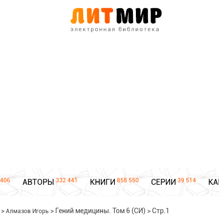
406
332 441
858 550
39 514
АВТОРЫ
КНИГИ
СЕРИИ
КА
>
>
Гений медицины. Том 6 (СИ)
>
Стр.1
Алмазов Игорь