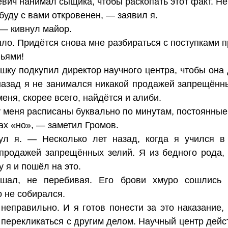
вич нанимал сыщика, чтобы раскопать этот факт. Н
буду с вами откровенен, — заявил я.
— кивнул майор.
ло. Придётся снова мне разбираться с поступками 
льями!
ушку подкупил директор научного центра, чтобы он
азад я не занимался никакой продажей запрещённы
еня, скорее всего, найдётся и алиби.
у меня расписаны буквально по минутам, постоянные 
х «но», — заметил Громов.
л я. — Несколько лет назад, когда я учился в
 продажей запрещённых зелий. Я из бедного рода,
 я и пошёл на это.
шал, не перебивая. Его брови хмуро сошлись н
о не собирался.
неправильно. И я готов понести за это наказание
 перекликаться с другим делом. Научный центр дейс