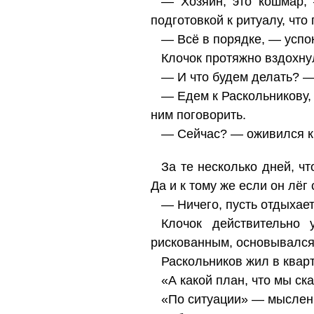
— Хозяин, это кошмар, 
подготовкой к ритуалу, что
— Всё в порядке, — успок
Клочок протяжно вздохну
— И что будем делать? —
— Едем к Раскольникову,
ним поговорить.
— Сейчас? — оживился к
За те несколько дней, ч
Да и к тому же если он лёг
— Ничего, пусть отдыхае
Клочок действительно 
рискованным, основывался 
Раскольников жил в кварт
«А какой план, что мы ск
«По ситуации» — мысленн