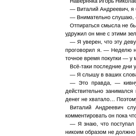
Наверняка Игорь Николае
— Виталий Андреевич, я 
— Внимательно слушаю, 
Отпираться смысла не бы
удружил он мне с этими зе
— Я уверен, что эту дев
проговорил я. — Неделю н
точное время покупки — у м
Всё-таки последние дни 
— Я слышу в ваших слова
— Это правда, — кивну
действительно занимался
денег не хватало… Поэтому
Виталий Андреевич слу
комментировать он пока чт
— Я знаю, что поступал 
никоим образом не должно