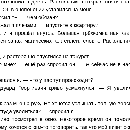
позвонил в дверь. Раскольников открыл почти сраз
. Он в оцепенении уставился на меня.
осил он. — Чем обязан?
жал я плечами. — Впустите в квартиру?
, и я прошёл внутрь. Большая трёхкомнатная ква
ся запах магических коктейлей, словно Раскольни
 и растерянно опустился на табурет.
о мне? — ещё раз спросил он. — Я сейчас не в нас
ался я. — Что у вас тут происходит?
уард Георгиевич криво усмехнулся. — Я уволил
Как раз мне на руку. Но хочется услышать полную вер
ттуда уволиться? — спросил я.
ливо посмотрел в окно. Некоторое время он помол
му хочется с кем-то поговорить, так что мой визит ок