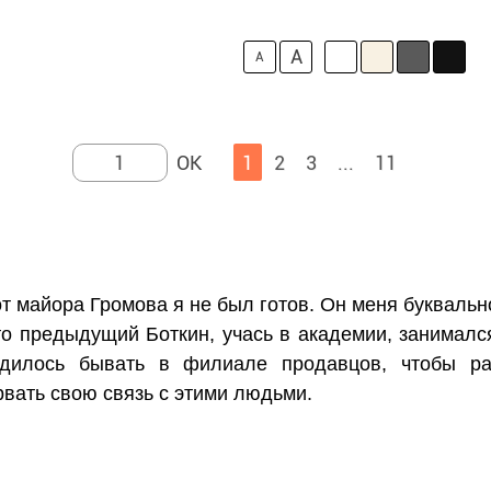
A
A
1
2
3
...
11
т майора Громова я не был готов. Он меня букваль
что предыдущий Боткин, учась в академии, занимал
дилось бывать в филиале продавцов, чтобы ра
рвать свою связь с этими людьми.