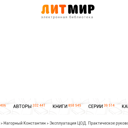
406
332 441
858 545
39 514
АВТОРЫ
КНИГИ
СЕРИИ
КА
>
Нагорный Константин
>
Эксплуатация ЦОД. Практическое руков