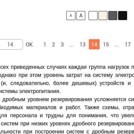
A
A
1
2
3
...
13
14
15
...
17
всех приведенных случаях каждая группа нагрузок 
однако при этом уровень затрат на систему электро
(и, следовательно, более дешевых) устройств и
истемы электропитания.
с дробным уровнем резервирования усложняется си
бходимых материалов и работ. Также схемы, от
для персонала и трудны для понимания, что увели
 систем при низких уровнях дробного резервирован
альности при построении систем с дробным резерв