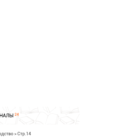
24
НАЛЫ
одство
>
Стр.14