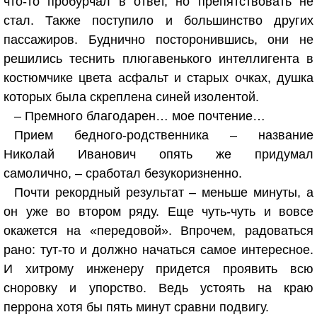
что-то пробурчал в ответ, но препятствовать не
стал. Также поступило и большинство других
пассажиров. Буднично посторонившись, они не
решились теснить плюгавенького интеллигента в
костюмчике цвета асфальт и старых очках, душка
которых была скреплена синей изолентой.
– Премного благодарен… мое почтение…
Прием бедного-родственника – название
Николай Иванович опять же придумал
самолично, – сработал безукоризненно.
Почти рекордный результат – меньше минуты, а
он уже во втором ряду. Еще чуть-чуть и вовсе
окажется на «передовой». Впрочем, радоваться
рано: тут-то и должно начаться самое интересное.
И хитрому инженеру придется проявить всю
сноровку и упорство. Ведь устоять на краю
перрона хотя бы пять минут сравни подвигу.