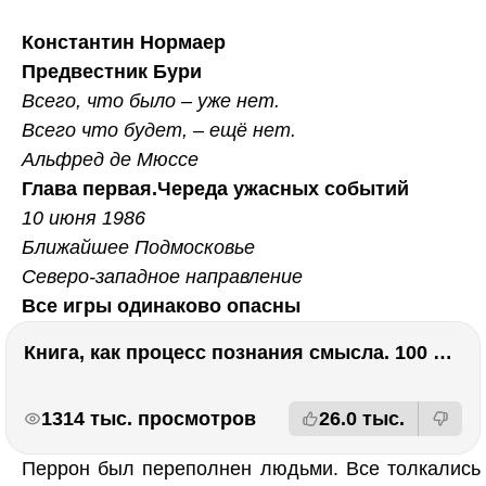
Константин Нормаер
Предвестник Бури
Всего, что было – уже нет.
Всего что будет, – ещё нет.
Альфред де Мюссе
Глава первая.Череда ужасных событий
10 июня 1986
Ближайшее Подмосковье
Северо-западное направление
Все игры одинаково опасны
Книга, как процесс познания смысла. 100 великих книг: напутствие для читателя. Евгений Жаринов
РЕКЛАМА
РЕКЛАМА
1314 тыс. просмотров
26.0 тыс.
Перрон был переполнен людьми. Все толкались