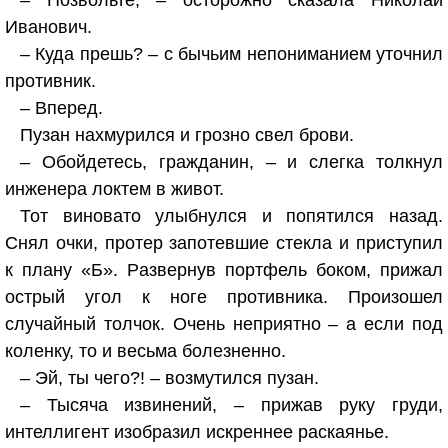
– Позвольте, – осторожно сказала Николай
Иванович.
– Куда прешь? – с бычьим непониманием уточнил
противник.
– Вперед.
Пузан нахмурился и грозно свел брови.
– Обойдетесь, гражданин, – и слегка толкнул
инженера локтем в живот.
Тот виновато улыбнулся и попятился назад.
Снял очки, протер запотевшие стекла и приступил
к плану «Б». Развернув портфель боком, прижал
острый угол к ноге противника. Произошел
случайный толчок. Очень неприятно – а если под
коленку, то и весьма болезненно.
– Эй, ты чего?! – возмутился пузан.
– Тысяча извинений, – прижав руку груди,
интеллигент изобразил искреннее раскаянье.