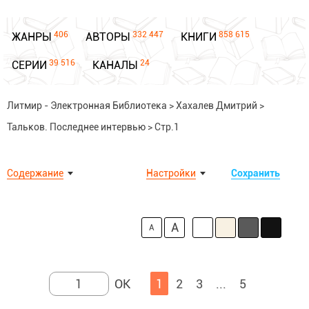
406
332 447
858 615
ЖАНРЫ
АВТОРЫ
КНИГИ
39 516
24
СЕРИИ
КАНАЛЫ
Литмир - Электронная Библиотека
>
Хахалев Дмитрий
>
Тальков. Последнее интервью
>
Стр.1
Содержание
Настройки
Сохранить
A
A
1
2
3
...
5