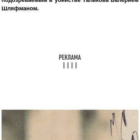
подозреваемым в убийстве Талькова Валерием
Шляфманом.