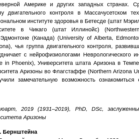
еверной Америке и других западных странах. Ср
у двигательного контроля в Массачусетском тех
иональном институте здоровья в Бетесде (штат Мэрил
итете в Чикаго (штат Иллинойс) (Northwestern U
дмонтоне (Канада) (University of Alberta, Edmont
rizona), чья группа двигательного контроля, разви
удничает с нейрофизиологами Неврологического ин
ute in Phoenix), Университета штата Аризона в Темпе 
итета Аризоны во Флагстаффе (Northern Arizona Unive
учили замечательную возможность ознакомиться
юарт, 2019 (1931–2019), PhD, DSc, заслуженны
рситета Аризоны
А. Бернштейна