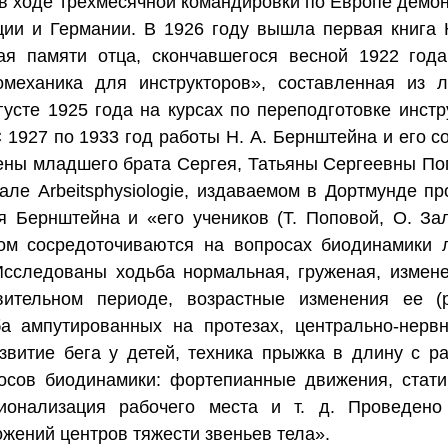
у в ходе трехмесячной командировки по Европе демо
ции и Германии. В 1926 году вышла первая книга 
ая памяти отца, скончавшегося весной 1922 года
механика для инструкторов», составленная из л
усте 1925 года на курсах по переподготовке инстр
1927 по 1933 год работы Н. А. Бернштейна и его со
ены младшего брата Сергея, Татьяны Сергеевны По
але Arbeitsphysiologie, издаваемом в Дортмунде п
я Бернштейна и «его учеников (Т. Поповой, О. Зал
ом сосредоточиваются на вопросах биодинамики л
 Исследованы ходьба нормальная, груженая, изме
вительном периоде, возрастные изменения ее (р
ба ампутированных на протезах, центрально-нерв
витие бега у детей, техника прыжка в длину с раз
росов биодинамики: фортепианные движения, стати
ционализация рабочего места и т. д. Проведен
жений центров тяжести звеньев тела».