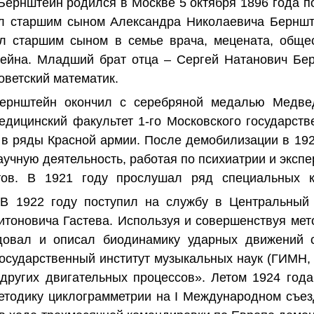
ернштейн родился в Москве 5 октября 1896 года по
ыл старшим сыном Александра Николаевича Бернште
ыл старшим сыном в семье врача, мецената, обще
ейна. Младший брат отца – Сергей Натанович Берн
оветский математик.
ернштейн окончил с серебряной медалью Медве
едицинский факультет 1‐го Московского государств
 в ряды Красной армии. После демобилизации в 19
учную деятельность, работая по психиатрии и эксп
утов. В 1921 году прослушал ряд специальных к
 В 1922 году поступил на службу в Центральный 
итоновича Гастева. Используя и совершенствуя мет
довал и описал биодинамику ударных движений с
Государственный институт музыкальных наук (ГИМН, 
и других двигательных процессов». Летом 1924 год
тодику циклограмметрии на I Международном съез