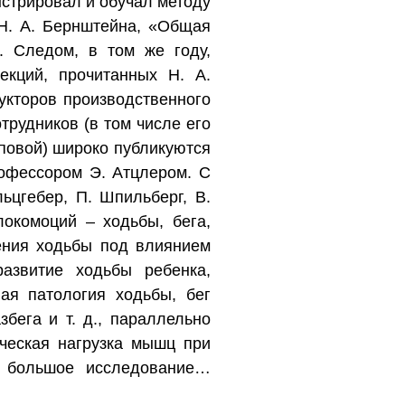
нстрировал и обучал методу
Н. А. Бернштейна, «Общая
. Следом, в том же году,
екций, прочитанных Н. А.
укторов производственного
трудников (в том числе его
повой) широко публикуются
рофессором Э. Атцлером. С
ьцгебер, П. Шпильберг, В.
окомоций – ходьбы, бега,
нения ходьбы под влиянием
азвитие ходьбы ребенка,
ная патология ходьбы, бег
бега и т. д., параллельно
ческая нагрузка мышц при
о большое исследование…