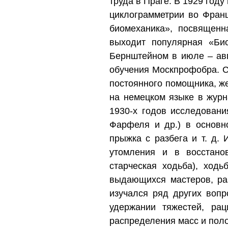
труда в Праге. В 1929 год
циклограмметрии во Фран
биомеханика», посвященн
выходит популярная «Био
Бернштейном в июле – авг
обучения Москпрофобра. С 
постоянного помощника, ж
на немецком языке в журн
1930‐х годов исследовани
Фарфеля и др.) в основн
прыжка с разбега и т. д.
утомления и в восстано
старческая ходьба), ходь
выдающихся мастеров, раз
изучался ряд других воп
удержании тяжестей, ра
распределения масс и поло