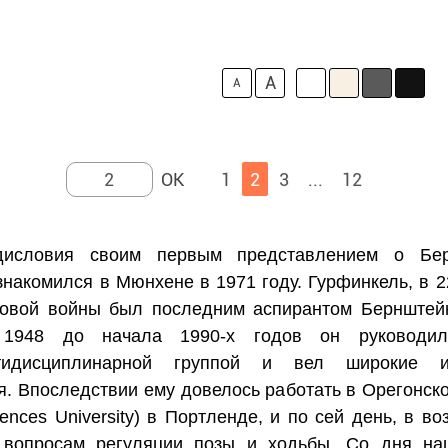
A
A
1
2
3
...
12
дисловия своим первым представлением о Бер
знакомился в Мюнхене в 1971 году. Гурфинкель, в 
ровой войны был последним аспирантом Бернштейн
 1948 до начала 1990‐х годов он руководи
ьтидисциплинарной группой и вел широкие 
. Впоследствии ему довелось работать в Орегонско
ences University) в Портленде, и по сей день, в во
 вопросам регуляции позы и ходьбы. Со дня на