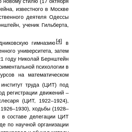
 новому стилю (17 октября
йна, известного в Москве
ственного деятеля Одессы
штейн, ученик Гильберта,
[4]
дниковскую гимназию
в
енного университета, затем
21 году Николай Бернштейн
ериментальной психологии в
урсов на математическом
институт труда (ЦИТ) под
од регистрации движений –
лесаря (ЦИТ, 1922–1924),
1926–1930), ходьбы (1928–
а в составе делегации ЦИТ
де по научной организации