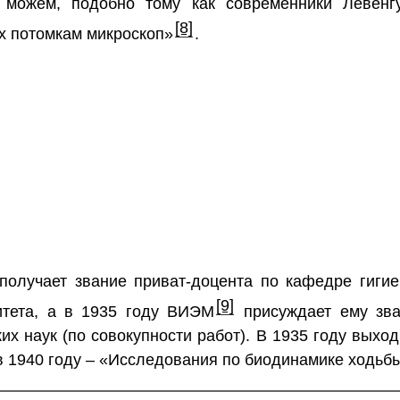
 можем, подобно тому как современники Левенг
[8]
их потомкам микроскоп»
.
получает звание приват-доцента по кафедре гигие
[9]
итета, а в 1935 году ВИЭМ
присуждает ему зва
их наук (по совокупности работ). В 1935 году выхо
 1940 году – «Исследования по биодинамике ходьбы