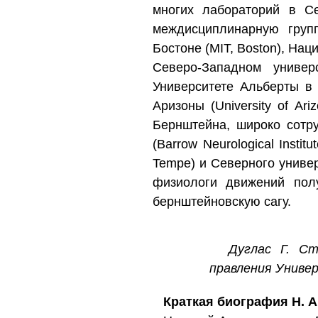
многих лабораторий в С
междисциплинарную групп
Бостоне (MIT, Boston), Нац
Северо-Западном универс
Университете Альберты в Э
Аризоны (University of A
Бернштейна, широко сотр
(Barrow Neurological Instit
Tempe) и Северного универс
физиологи движений пол
бернштейновскую сагу.
Дуглас Г. Ст
правления Униве
Краткая биография Н. 