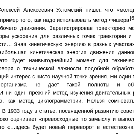
Алексей Алексеевич Ухтомский пишет, что «моло
[6
пример того, как надо использовать метод Фишера
абочего движения. Зарегистрировав траекторию мо
оры ускорения для различных точек траектории и
ти… Зная кинетическую энергию в разных участках
наибольшая кинетическая энергия движения данн
 это будет наивыгоднейший момент для техничес
оворя о технической важности подобной обработ
ий интерес с чисто научной точки зрения. Ни один 
 организма не дает такой полноты и объ
И ни один прежний метод изучения двигательных 
ю, как метод циклограмметрии. Нельзя сомневат
. В 1933 году в статье, посвященной развитию совет
соко оценивает «превосходные по замыслу и выпо
то «…здесь будет новый переворот в естествозна