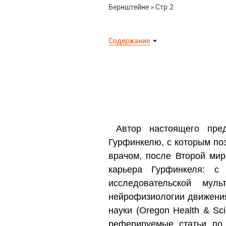
Бернштейне
>
Стр.2
Содержание
Автор настоящего пре
Гурфинкелю, с которым по
врачом, после Второй ми
карьера Гурфинкеля: с
исследовательской мул
нейрофизиологии движения
науки (Oregon Health & Sci
реферируемые статьи по