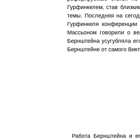
Гурфинкелем, став близки
темы. Последняя на сегод
Гурфинкеля конференции
Массьоном говорили о ве
Бернштейна усугубляла ег
Бернштейне от самого Вик
Работа Бернштейна и ег