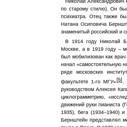
Николай Александрович Б
по старому стилю). Он б
психиатра. Отец также б
Натана Осиповича Берншт
знаменитый российский и с
В 1914 году Николай Б
Москве, а в 1919 году – м
был мобилизован как врач
начал «самостоятельную на
ряде московских инстит
[5]
факультете 1‐го МГУ»
.
руководством Алексея Кап
циклограмметрию, «иссле
движений руки пианиста (
1935), бега (1934–1940) 
Бернштейн представлял ме