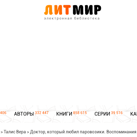
406
332 447
858 615
39 516
АВТОРЫ
КНИГИ
СЕРИИ
КА
>
Талис Вера
>
Доктор, который любил паровозики. Воспоминания