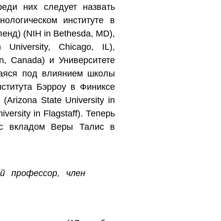
еди них следует назвать
нологическом институте в
енд) (NIH in Bethesda, MD),
niversity, Chicago, IL),
on, Canada) и Университете
вшаяся под влиянием школы
ститута Бэрроу в Финиксе
(Arizona State University in
rsity in Flagstaff). Теперь
 с вкладом Веры Талис в
й профессор, член