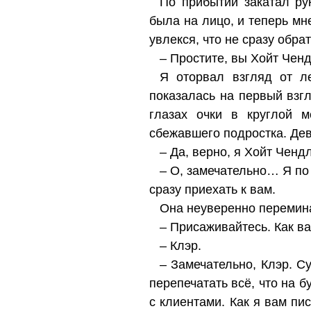
По прибытии закатал ру
была на лицо, и теперь мн
увлекся, что не сразу обр
– Простите, вы Хойт Ченд
Я оторвал взгляд от л
показалась на первый взг
глазах очки в круглой 
сбежавшего подростка. Дев
– Да, верно, я Хойт Чендл
– О, замечательно… Я по
сразу приехать к вам.
Она неуверенно переминал
– Присаживайтесь. Как ва
– Клэр.
– Замечательно, Клэр. Су
перепечатать всё, что на 
с клиентами. Как я вам пи