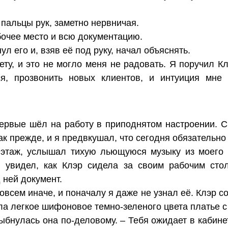
 пальцы рук, заметно нервничая.
бочее место и всю документацию.
нул его и, взяв её под руку, начал объяснять.
ту, и это не могло меня не радовать. Я поручил К
ся, прозвонить новых клиентов, и интуиция мне 
ервые шёл на работу в приподнятом настроении. С
как прежде, и я предвкушал, что сегодня обязательно
 этаж, услышал тихую льющуюся музыку из моего 
я увидел, как Клэр сидела за своим рабочим сто
 ней документ.
всем иначе, и поначалу я даже не узнал её. Клэр с
ела легкое шифоновое темно-зеленого цвета платье с
лыбнулась она по-деловому. – Тебя ожидает в кабине