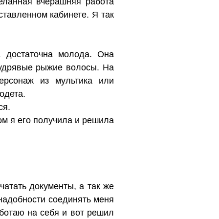
еланная вчерашняя работа
ставленном кабинете. Я так
 достаточна молода. Она
кудрявые рыжие волосы. На
ерсонаж из мультика или
одета.
ся.
ом я его получила и решила
чатать документы, а так же
 надобности соединять меня
аботаю на себя и вот решил