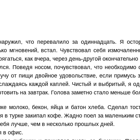
наружил, что перевалило за одиннадцать. Я осто
ько мгновений, встал. Чувствовал себя измочаленн
ягаться, как вчера, через день-другой окончательно 
лся. Поведя носом, почувствовал, что необходимо 
лучу от пищи двойное удовольствие, если примусь 
слаждаясь каждой каплей. Чистый и выбритый, я оде
отовить на завтрак. Голова заметно стало меньше бо
е молоко, бекон, яйца и батон хлеба. Сделал тост
мя в турке закипал кофе. Жадно поел за маленьким с
себя лучше, чем в несколько прошлых дней.
я в офис.