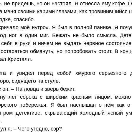
ты не придешь, но он настоял. Я отнесла ему кофе.
на меня своими карими глазами, как провинившийся 
ядке, спасибо.
 кричало моё нутро». Я был в полной панике. Я поч
под ног в один миг. Бежать не было смысла. Дете
 себя в руки и ничем не выдать нервное состояние
остараться обмануть, но попробовать стоит. В конце
вал Кристалл.
та и увидел перед собой хмурого серьезного 
юро, сидящего на стуле.
 он. – На ловца и зверь бежит.
ину лет сорока с широким красным лицом, можно
морского побережья. Я был наслышан о нём как о 
хитром детективе, скрывающий холодный ясный у
…
нул я. – Чего угодно, сэр?