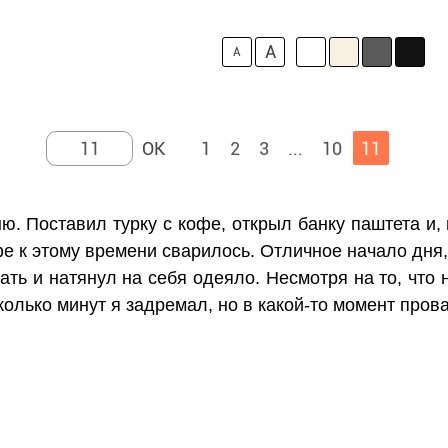
A
A
1
2
3
...
10
11
ю. Поставил турку с кофе, открыл банку паштета и, 
фе к этому времени сварилось. Отличное начало дня,
ать и натянул на себя одеяло. Несмотря на то, что 
колько минут я задремал, но в какой-то момент пров