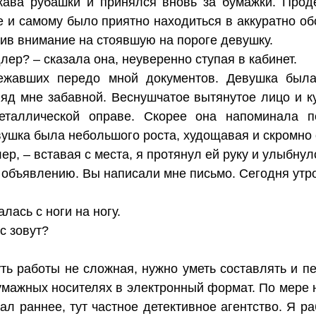
кава рубашки и принялся вновь за бумажки. Прод
е и самому было приятно находиться в аккуратно об
атив внимание на стоявшую на пороге девушку.
лер? – сказала она, неуверенно ступая в кабинет.
ежавших передо мной документов. Девушка была
ляд мне забавной. Веснушчатое вытянутое лицо и 
металлической оправе. Скорее она напоминала п
ушка была небольшого роста, худощавая и скромно 
ер, – вставая с места, я протянул ей руку и улыбнул
 объявлению. Вы написали мне письмо. Сегодня утр
ась с ноги на ногу.
с зовут?
ть работы не сложная, нужно уметь составлять и пе
бумажных носителях в электронный формат. По мере
сал раннее, тут частное детективное агентство. Я р