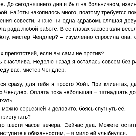
в. До сегодняшнего дня я был на больничном, изви
трой. Работы накопилось много, поэтому требуется п
ения совести, иначе ни одна здравомыслящая деву
ыла рада любой работе. В её глазах засверкали весё
оту, мистер Чендлер? – изумленно спросила она, с
их препятствий, если вы сами не против?
ень счастлива. Неделю назад я осталась совсем без 
еду вас, мистер Чендлер.
ся сразу, для тебя я просто Хойт. При клиентах, 
р Чендлер. Оплата пока небольшая – пятнадцать до
ыхать.
 можно серьезней и деловито, боясь спугнуть её.
 приступать?
о шести часов вечера. Сейчас два. Можете остат
иступите к обязанностям, – я мило ей улыбнулся.