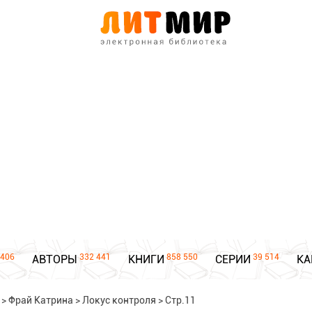
406
332 441
858 550
39 514
АВТОРЫ
КНИГИ
СЕРИИ
КА
>
Фрай Катрина
>
Локус контроля
>
Стр.11