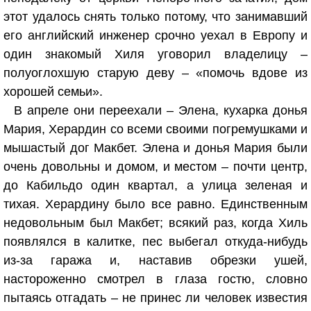
этот удалось снять только потому, что занимавший
его английский инженер срочно уехал в Европу и
один знакомый Хиля уговорил владелицу –
полуоглохшую старую деву – «помочь вдове из
хорошей семьи».
В апреле они переехали – Элена, кухарка донья
Мария, Херардин со всеми своими погремушками и
мышастый дог Макбет. Элена и донья Мария были
очень довольны и домом, и местом – почти центр,
до Кабильдо один квартал, а улица зеленая и
тихая. Херардину было все равно. Единственным
недовольным был Макбет; всякий раз, когда Хиль
появлялся в калитке, пес выбегал откуда-нибудь
из-за гаража и, наставив обрезки ушей,
настороженно смотрел в глаза гостю, словно
пытаясь отгадать – не принес ли человек известия