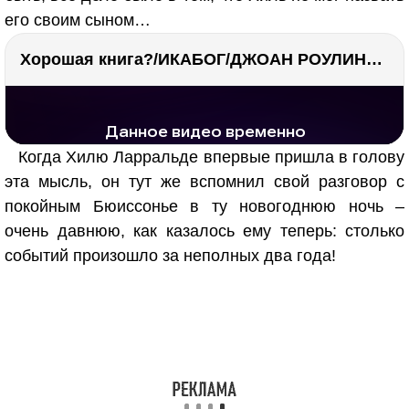
его своим сыном…
Хорошая книга?/ИКАБОГ/ДЖОАН РОУЛИНГ/Есть ли смысл покупать?
РЕКЛАМА
РЕКЛАМА
1280 тыс. просмотров
25.3 тыс.
Когда Хилю Ларральде впервые пришла в голову
эта мысль, он тут же вспомнил свой разговор с
покойным Бюиссонье в ту новогоднюю ночь –
очень давнюю, как казалось ему теперь: столько
событий произошло за неполных два года!