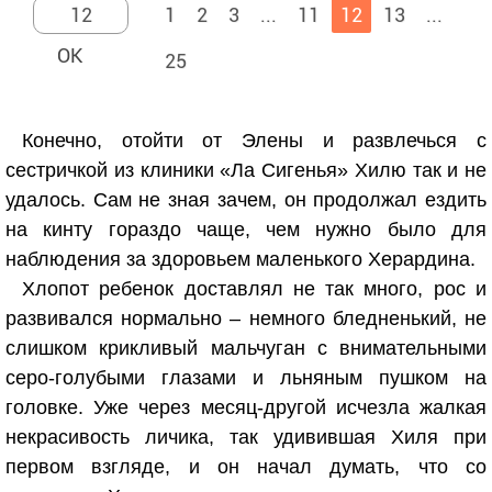
1
2
3
...
11
12
13
...
25
Конечно, отойти от Элены и развлечься с
сестричкой из клиники «Ла Сигенья» Хилю так и не
удалось. Сам не зная зачем, он продолжал ездить
на кинту гораздо чаще, чем нужно было для
наблюдения за здоровьем маленького Херардина.
Хлопот ребенок доставлял не так много, рос и
развивался нормально – немного бледненький, не
слишком крикливый мальчуган с внимательными
серо-голубыми глазами и льняным пушком на
головке. Уже через месяц-другой исчезла жалкая
некрасивость личика, так удивившая Хиля при
первом взгляде, и он начал думать, что со