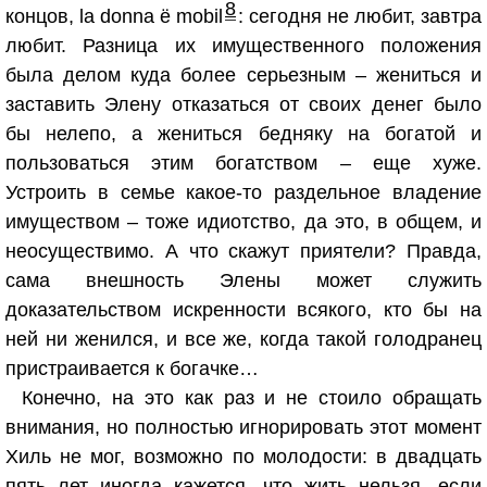
8
концов, la donna ё mobil
: сегодня не любит, завтра
любит. Разница их имущественного положения
была делом куда более серьезным – жениться и
заставить Элену отказаться от своих денег было
бы нелепо, а жениться бедняку на богатой и
пользоваться этим богатством – еще хуже.
Устроить в семье какое-то раздельное владение
имуществом – тоже идиотство, да это, в общем, и
неосуществимо. А что скажут приятели? Правда,
сама внешность Элены может служить
доказательством искренности всякого, кто бы на
ней ни женился, и все же, когда такой голодранец
пристраивается к богачке…
Конечно, на это как раз и не стоило обращать
внимания, но полностью игнорировать этот момент
Хиль не мог, возможно по молодости: в двадцать
пять лет иногда кажется, что жить нельзя, если