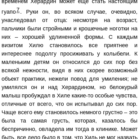
временем Херардин может еще стать настоящим
7
гуапо
. Руки он, во всяком случае, очевидно,
унаследовал от отца: несмотря на возраст,
пальчики были стройными и крошечные ноготки на
них – хорошей удлиненной формы. С каждым
визитом Хилю становилось все приятнее и
интереснее подолгу просиживать у колыбели. К
маленьким детям он относился до сих пор без
всякой нежности, видя в них скорее возможный
объект практики, нежели повод для умиления; не
умилялся он и над Херардином, но белокурый
малыш пробуждал в Хиле какие-то особые чувства,
отличные от всего, что он испытывал до сих пор.
Чаще всего ему становилось немного грустно – это
была та самая грусть, которая, казалось бы
беспричинно, овладела им тогда в клинике. Может
быть, все дело было в том, что Хиль не мог назвать