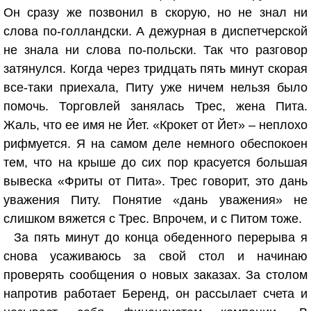
Он сразу же позвонил в скорую, но не знал ни
слова по-голландски. А дежурная в диспетчерской
не знала ни слова по-польски. Так что разговор
затянулся. Когда через тридцать пять минут скорая
все-таки приехала, Питу уже ничем нельзя было
помочь. Торговлей занялась Трес, жена Пита.
Жаль, что ее имя не Йет. «Крокет от Йет» – неплохо
рифмуется. Я на самом деле немного обеспокоен
тем, что на крыше до сих пор красуется большая
вывеска «Фриты от Пита». Трес говорит, это дань
уважения Питу. Понятие «дань уважения» не
слишком вяжется с Трес. Впрочем, и с Питом тоже.
За пять минут до конца обеденного перерыва я
снова усаживаюсь за свой стол и начинаю
проверять сообщения о новых заказах. За столом
напротив работает Беренд, он рассылает счета и