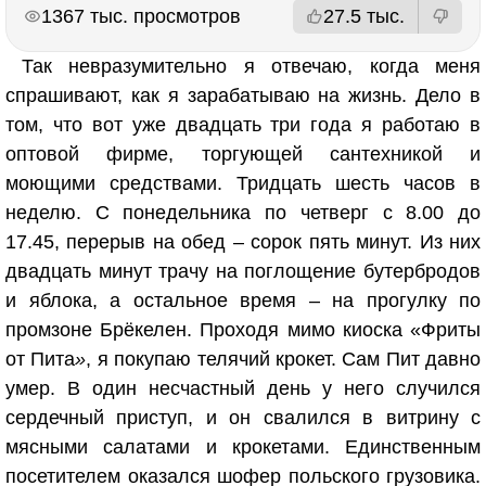
РЕКЛАМА
РЕКЛАМА
1367 тыс. просмотров
27.5 тыс.
Так невразумительно я отвечаю, когда меня
спрашивают, как я зарабатываю на жизнь. Дело в
том, что вот уже двадцать три года я работаю в
оптовой фирме, торгующей сантехникой и
моющими средствами. Тридцать шесть часов в
неделю. С понедельника по четверг с 8.00 до
17.45, перерыв на обед – сорок пять минут. Из них
двадцать минут трачу на поглощение бутербродов
и яблока, а остальное время – на прогулку по
промзоне Брёкелен. Проходя мимо киоска «Фриты
от Пита
»
, я покупаю телячий крокет. Сам Пит давно
умер. В один несчастный день у него случился
сердечный приступ, и он свалился в витрину с
мясными салатами и крокетами. Единственным
посетителем оказался шофер польского грузовика.