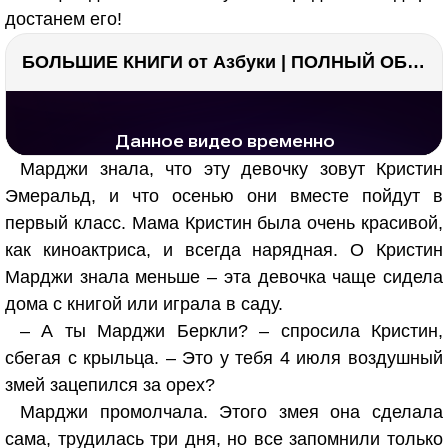
достанем его!
БОЛЬШИЕ КНИГИ от Азбуки | ПОЛНЫЙ ОБЗОР | Моя коллекция 20+ книг ??
РЕКЛАМА
РЕКЛАМА
1296 тыс. просмотров
26.1 тыс.
Марджи знала, что эту девочку зовут Кристин
Эмеральд, и что осенью они вместе пойдут в
первый класс. Мама Кристин была очень красивой,
как киноактриса, и всегда нарядная. О Кристин
Марджи знала меньше – эта девочка чаще сидела
дома с книгой или играла в саду.
– А ты Марджи Беркли? – спросила Кристин,
сбегая с крыльца. – Это у тебя 4 июля воздушный
змей зацепился за орех?
Марджи промолчала. Этого змея она сделала
сама, трудилась три дня, но все запомнили только