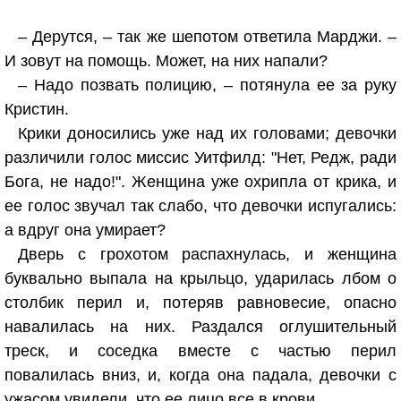
– Дерутся, – так же шепотом ответила Марджи. –
И зовут на помощь. Может, на них напали?
– Надо позвать полицию, – потянула ее за руку
Кристин.
Крики доносились уже над их головами; девочки
различили голос миссис Уитфилд: "Нет, Редж, ради
Бога, не надо!". Женщина уже охрипла от крика, и
ее голос звучал так слабо, что девочки испугались:
а вдруг она умирает?
Дверь с грохотом распахнулась, и женщина
буквально выпала на крыльцо, ударилась лбом о
столбик перил и, потеряв равновесие, опасно
навалилась на них. Раздался оглушительный
треск, и соседка вместе с частью перил
повалилась вниз, и, когда она падала, девочки с
ужасом увидели, что ее лицо все в крови.