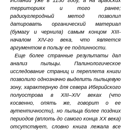
Испании уже в 1150 году, а на арабских
территориях и того ранее;
радиоуглеродный метод позволил
датировать органический материал
(бумагу и чернила) самым концом XIII-
началом XIV-го века, что является
аргументом в пользу ее подлинности.
Еще более странные результаты дал
анализ пыльцы. Палинологическое
исследование страниц и переплета книги
позволило однозначно выделить пыльцевую
зону, характерную для севера Иберийского
полуострова в XIII–XIV веках (что
косвенно, опять же, говорит о ее
аутентичности), но пыльца более поздних
периодов (вплоть до самого конца XX века)
отсутствует, словно книга лежала все