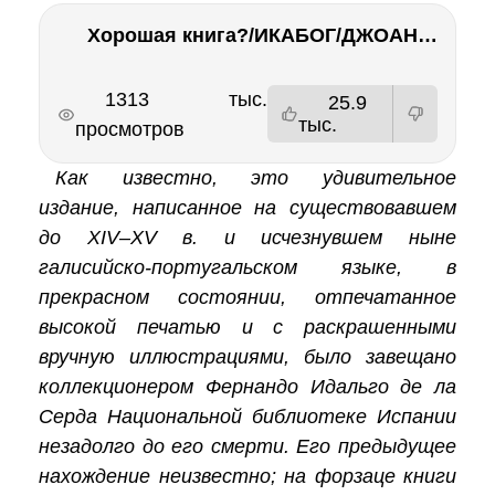
Хорошая книга?/ИКАБОГ/ДЖОАН РОУЛИНГ/Есть ли смысл покупать?
РЕКЛАМА
РЕКЛАМА
1313 тыс.
25.9
тыс.
просмотров
Как известно, это удивительное
издание, написанное на существовавшем
до XIV–XV в. и исчезнувшем ныне
галисийско-португальском языке, в
прекрасном состоянии, отпечатанное
высокой печатью и с раскрашенными
вручную иллюстрациями, было завещано
коллекционером Фернандо Идальго де ла
Серда Национальной библиотеке Испании
незадолго до его смерти. Его предыдущее
нахождение неизвестно; на форзаце книги