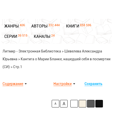
406
332 444
858 596
ЖАНРЫ
АВТОРЫ
КНИГИ
39 515
24
СЕРИИ
КАНАЛЫ
Литмир - Электронная Библиотека
>
Шевелева Александра
Юрьевна
>
Кантига о Марии Бланке, нашедшей себя в посмертии
(СИ)
>
Стр.1
Содержание
Настройки
Сохранить
A
A