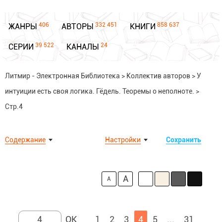
406
332 451
858 637
ЖАНРЫ
АВТОРЫ
КНИГИ
39 522
24
СЕРИИ
КАНАЛЫ
Литмир - Электронная Библиотека
>
Коллектив авторов
>
У
интуиции есть своя логика. Гёдель. Теоремы о неполноте.
>
Стр.4
Содержание
Настройки
Сохранить
A
A
1
2
3
4
5
...
31