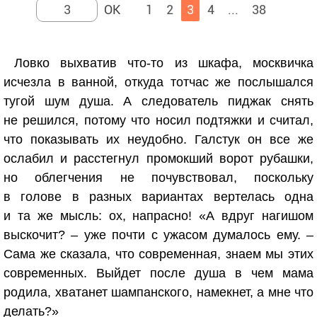
1
2
3
4
...
38
Ловко выхватив что-то из шкафа, москвичка
исчезла в ванной, откуда тотчас же послышался
тугой шум душа. А следователь пиджак снять
не решился, потому что носил подтяжки и считал,
что показывать их неудобно. Галстук он все же
ослабил и расстегнул промокший ворот рубашки,
но облегчения не почувствовал, поскольку
в голове в разных вариантах вертелась одна
и та же мысль: ох, напрасно! «А вдруг нагишом
выскочит? – уже почти с ужасом думалось ему. –
Сама же сказала, что современная, знаем мы этих
современных. Выйдет после душа в чем мама
родила, хватанет шампанского, намекнет, а мне что
делать?»