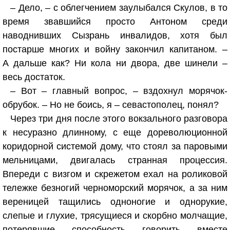
– Дело, – с облегчением заулыбался Скулов, в то
время звавшийся просто Антоном среди
наводнивших Сызрань инвалидов, хотя был
постарше многих и войну закончил капитаном. –
А дальше как? Ни кола ни двора, две шинели –
весь достаток.
– Вот – главный вопрос, – вздохнул морячок-
обрубок. – Но не боись, я – севастополец, понял?
Через три дня после этого вокзального разговора
к несуразно длинному, с еще дореволюционной
коридорной системой дому, что стоял за паровыми
мельницами, двигалась странная процессия.
Впереди с визгом и скрежетом ехал на роликовой
тележке безногий черноморский морячок, а за ним
вереницей тащились одноногие и однорукие,
слепые и глухие, трясущиеся и скорбно молчащие,
потерявшие способность говорить вместе