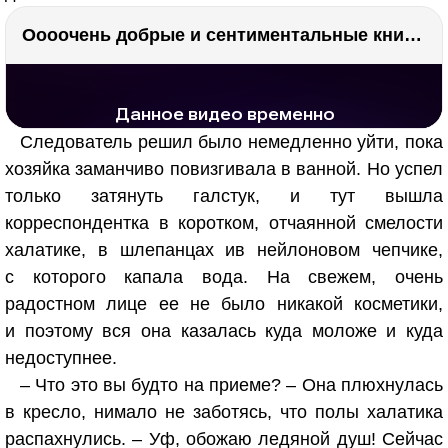
Оооочень добрые и сентиментальные книги. Бабушка велела кланяться и История Артура Трулава
РЕКЛАМА
РЕКЛАМА
1296 тыс. просмотров
25.9 тыс.
Следователь решил было немедленно уйти, пока
хозяйка заманчиво повизгивала в ванной. Но успел
только затянуть галстук, и тут вышла
корреспондентка в коротком, отчаянной смелости
халатике, в шлепанцах ив нейлоновом чепчике,
с которого капала вода. На свежем, очень
радостном лице ее не было никакой косметики,
и поэтому вся она казалась куда моложе и куда
недоступнее.
– Что это вы будто на приеме? – Она плюхнулась
в кресло, нимало не заботясь, что полы халатика
распахнулись. – Уф, обожаю ледяной душ! Сейчас