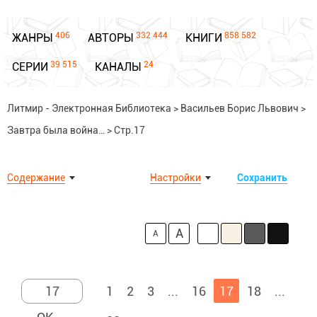
406
332 444
858 582
ЖАНРЫ
АВТОРЫ
КНИГИ
39 515
24
СЕРИИ
КАНАЛЫ
Литмир - Электронная Библиотека
>
Васильев Борис Львович
>
Завтра была война…
>
Стр.17
Содержание
Настройки
Сохранить
A
A
1
2
3
...
16
17
18
...