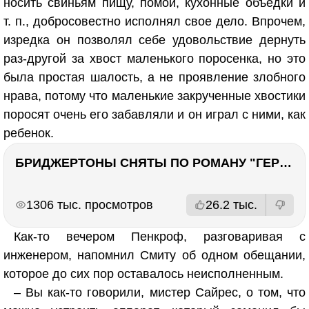
носить свиньям пищу, помои, кухонные объедки и
т. п., добросовестно исполнял свое дело. Впрочем,
изредка он позволял себе удовольствие дернуть
раз-другой за хвост маленького поросенка, но это
была простая шалость, а не проявление злобного
нрава, потому что маленькие закрученные хвостики
поросят очень его забавляли и он играл с ними, как
ребенок.
БРИДЖЕРТОНЫ СНЯТЫ ПО РОМАНУ "ГЕРЦОГ И Я". Стоит ли читать?
РЕКЛАМА
РЕКЛАМА
1306 тыс. просмотров
26.2 тыс.
Как-то вечером Пенкроф, разговаривая с
инженером, напомнил Смиту об одном обещании,
которое до сих пор оставалось неисполненным.
– Вы как-то говорили, мистер Сайрес, о том, что