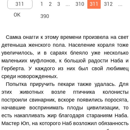
1
2
3
...
310
311
312
...
390
Самка онагги к этому времени произвела на свет
детеныша женского пола. Население кораля тоже
увеличилось, и в сараях блеяло уже несколько
маленьких муфлонов, к большой радости Наба и
Герберта. У каждого из них был свой любимец
среди новорожденных.
Попытка приручить пекари также удалась. Для
этих животных возле птичника колонисты
построили свинарник, вскоре появились поросята,
начавшие воспринимать плоды цивилизации, то
есть накапливать жир благодаря стараниям Наба.
Мастер Юп, на которого Наб возложил обязанность