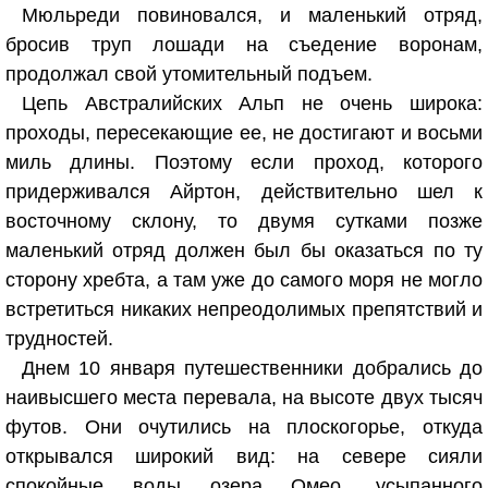
Мюльреди повиновался, и маленький отряд,
бросив труп лошади на съедение воронам,
продолжал свой утомительный подъем.
Цепь Австралийских Альп не очень широка:
проходы, пересекающие ее, не достигают и восьми
миль длины. Поэтому если проход, которого
придерживался Айртон, действительно шел к
восточному склону, то двумя сутками позже
маленький отряд должен был бы оказаться по ту
сторону хребта, а там уже до самого моря не могло
встретиться никаких непреодолимых препятствий и
трудностей.
Днем 10 января путешественники добрались до
наивысшего места перевала, на высоте двух тысяч
футов. Они очутились на плоскогорье, откуда
открывался широкий вид: на севере сияли
спокойные воды озера Омео, усыпанного