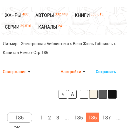
406
332 448
858 615
ЖАНРЫ
АВТОРЫ
КНИГИ
39 516
24
СЕРИИ
КАНАЛЫ
Литмир - Электронная Библиотека
>
Верн Жюль Габриэль
>
Капитан Немо
>
Стр.186
Содержание
Настройки
Сохранить
A
A
1
2
3
...
185
186
187
...