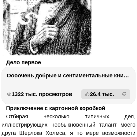
Дело первое
Оооочень добрые и сентиментальные книги. Бабушка велела кланяться и История Артура Трулава
РЕКЛАМА
РЕКЛАМА
1322 тыс. просмотров
26.4 тыс.
Приключение с картонной коробкой
Отбирая несколько типичных дел,
иллюстрирующих необыкновенный талант моего
друга Шерлока Холмса, я по мере возможности