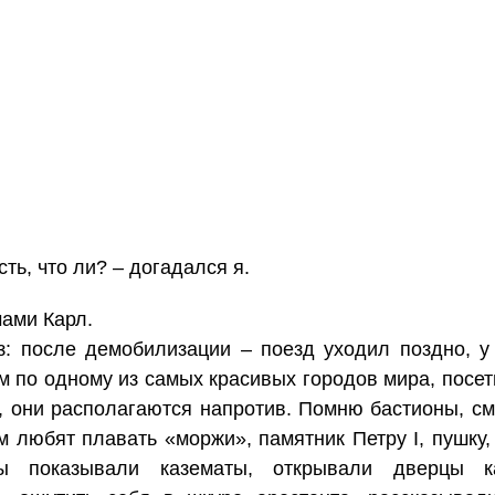
ть, что ли? – догадался я.
чами Карл.
з: после демобилизации – поезд уходил поздно, 
м по одному из самых красивых городов мира, посе
, они располагаются напротив. Помню бастионы, см
ам любят плавать «моржи», памятник Петру I, пушк
ды показывали казематы, открывали дверцы ка