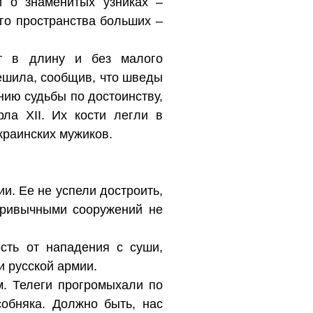
и о знаменитых узниках –
го пространства больших –
от в длину и без малого
ешила, сообщив, что шведы
нию судьбы по достоинству,
ла XII. Их кости легли в
краинских мужиков.
ии. Ее не успели достроить,
привычными сооружений не
сть от нападения с суши,
и русской армии.
. Телеги прогромыхали по
обняка. Должно быть, нас