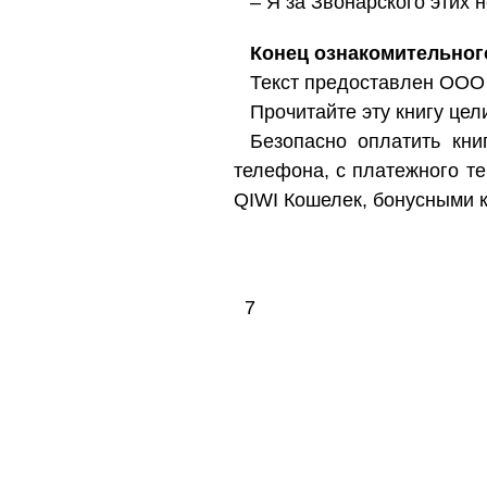
– Я за Звонарского этих
Конец ознакомительног
Текст предоставлен ООО
Прочитайте эту книгу цел
Безопасно оплатить книг
телефона, с платежного т
QIWI Кошелек, бонусными 
7