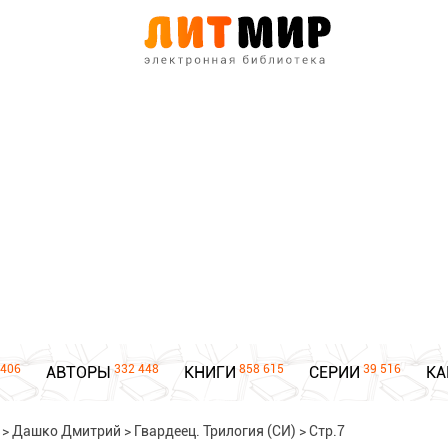
406
332 448
858 615
39 516
АВТОРЫ
КНИГИ
СЕРИИ
КА
>
Дашко Дмитрий
>
Гвардеец. Трилогия (СИ)
>
Стр.7