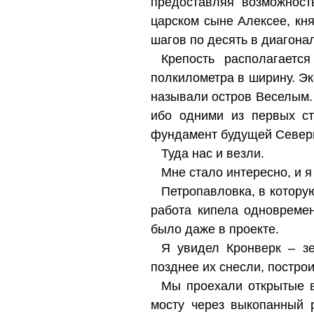
предоставляя возможност
царском сыне Алексее, кн
шагов по десять в диагона
Крепость располагаетс
полкилометра в ширину. Э
называли остров Веселым. 
ибо одними из первых ст
фундамент будущей Северн
Туда нас и везли.
Мне стало интересно, и я
Петропавловка, в которую
работа кипела одновреме
было даже в проекте.
Я увидел Кронверк – з
позднее их снесли, построи
Мы проехали открытые в
мосту через выкопанный 