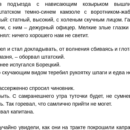
з подъезда с нависающим козырьком вышл
штатском темно-синем камзоле с воротником-жаб
ый: статный, высокий, с холеным скучным лицом. Га
ии, с ним – дежурный офицер. Мелкие злые глазки 
нял: ничего хорошего нам не светит.
л и стал докладывать, от волнения сбиваясь и глот
азня, – оборвал штатский.
ьнее испугался Борецкий.
 скучающим видом теребил рукоятку шпаги и едва н
рассерженно спросил чиновник.
ть. С самранешнего утра туточки будет, не сумне
. Так горевал, что самлично прийти не могет.
ывал капитана.
учайно увидели, как они на тракте покрошили капр