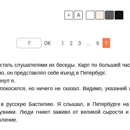
A
A
1
2
3
...
6
7
тать слушателями их беседы. Карл по большей час
о, он представлял себе въезд в Петербург.
пнул я.
окосился, но ничего не сказал. Видимо, указаний 
 в русскую Бастилию. Я слышал, в Петербурге на 
 узники. Люди гниют заживо от великой сырости и
вление.