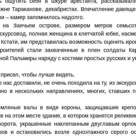
ь ощутить себя в шкуре арестанта, рассказывал
яжне Тараканове, декабристах. Впечатление давяще
ли – камер запомнилось надолго.
я на Заячьем острове, размером метров семьс
кскурсовод, полная женщина в клетчатой юбке, насм
Кстати, им представилась возможность оценить иро
роителей стали захваченные в плен солдаты Кар
ой Пальмиры наряду с костями простых русских и у
 присел, чтобы лучше видеть.
 нас доставили, не очень походила на ту, из экскурс
нно в нескольких направлениях, многих, ставших 
емляные валы в виде короны, защищавшие крепо
в на этом месте здание, в котором хранятся реликви
орота, украшенные наклепанным двуглавым орлом
ров и остановились возле одноэтажного серого ос