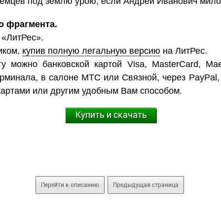
 немцев под землю урою, если Андрей Иванович милос
о фрагмента.
 «ЛитРес».
иком,
купив полную легальную версию
на ЛитРес.
у можно банковской картой Visa, MasterCard, Mae
ерминала, в салоне МТС или Связной, через PayPal,
картами или другим удобным Вам способом.
Купить и скачать
Перейти к описанию
Предыдущая страница