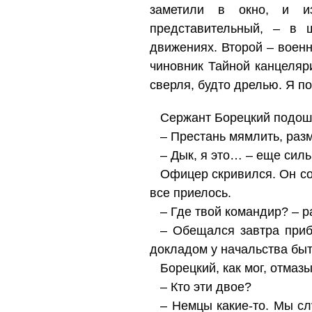
заметили в окно, и и
представительный, – в 
движениях. Второй – военн
чиновник Тайной канцеляр
сверля, будто дрелью. Я по
Сержант Борецкий подоше
– Престань мямлить, разм
– Дык, я это… – еще сил
Офицер скривился. Он со
все приелось.
– Где твой командир? – 
– Обещался завтра прибы
докладом у начальства быть
Борецкий, как мог, отмаз
– Кто эти двое?
– Немцы какие-то. Мы сл