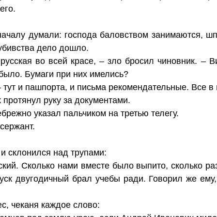
его.
началу думали: господа баловством занимаются, ш
оубивства дело дошло.
 русская во всей красе, – зло бросил чиновник. – 
 было. Бумаги при них имелись?
 – тут и пашпорта, и письма рекомендательные. Все в 
к протянул руку за документами.
брежно указал пальчиком на третью телегу.
сержант.
и склонился над трупами:
ский. Сколько нами вместе было выпито, сколько ра
уск двугодичный брал учебы ради. Говорил же ему,
с, чеканя каждое слово: