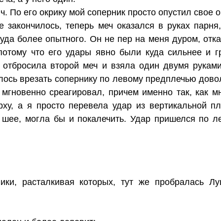
. По его окрику мой соперник просто опустил свое о
е закончилось, теперь меч оказался в руках парня
куда более опытного. Он не пер на меня дуром, отка
потому что его удары явно были куда сильнее и г
 отбросила второй меч и взяла один двумя руками
лось врезать сопернику по левому предплечью дово
 мгновенно среагировал, причем именно так, как м
рху, а я просто перевела удар из вертикальной пл
 шее, могла бы и покалечить. Удар пришелся по л
:
ки, расталкивая которых, тут же пробралась Лу