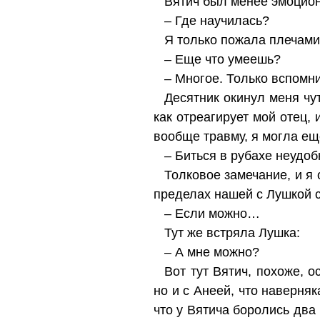
Вятич был менее эмоцион
– Где научилась?
Я только пожала плечами,
– Еще что умеешь?
– Многое. Только вспомни
Десятник окинул меня чу
как отреагирует мой отец,
вообще травму, я могла еще
– Биться в рубахе неудоб
Толковое замечание, и я 
пределах нашей с Лушкой с
– Если можно…
Тут же встряла Лушка:
– А мне можно?
Вот тут Вятич, похоже, о
но и с Анеей, что наверня
что у Вятича боролись два