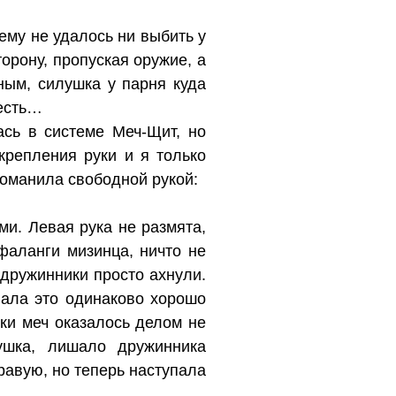
ему не удалось ни выбить у
орону, пропуская оружие, а
ным, силушка у парня куда
честь…
ась в системе Меч-Щит, но
крепления руки и я только
оманила свободной рукой:
и. Левая рука не размята,
аланги мизинца, ничто не
дружинники просто ахнули.
лала это одинаково хорошо
уки меч оказалось делом не
ушка, лишало дружинника
равую, но теперь наступала