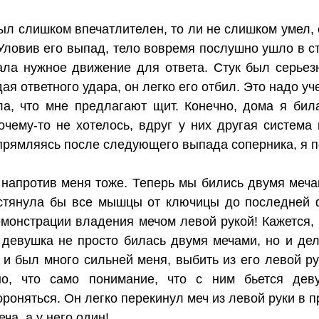
ыл слишком впечатлителен, то ли не слишком умел, 
 Уловив его выпад, тело вовремя послушно ушло в ст
ала нужное движение для ответа. Стук был серьез
ая ответного удара, он легко его отбил. Это надо у
а, что мне предлагают щит. Конечно, дома я бил
очему-то не хотелось, вдруг у них другая система 
прямляясь после следующего выпада соперника, я п
напротив меня тоже. Теперь мы бились двумя мечам
астянула бы все мышцы от ключицы до последней ф
емонстрации владения мечом левой рукой! Кажется, 
 девушка не просто билась двумя мечами, но и де
 и был много сильней меня, выбить из его левой р
но, что само понимание, что с ним бьется дев
роняться. Он легко перекинул меч из левой руки в п
ча, а у него один!