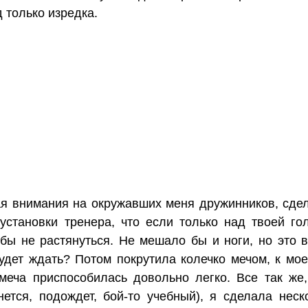
 только изредка.
ая внимания на окружавших меня дружинников, сде
 установки тренера, что если только над твоей го
тобы не растянуться. Не мешало бы и ноги, но это
 будет ждать? Потом покрутила колечко мечом, к мо
 меча приспособилась довольно легко. Все так же
нется, подождет, бой-то учебный), я сделала нес