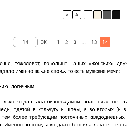
A
A
1
2
3
...
13
14
ечно, тяжеловат, побольше наших «женских» дву
адало именно за «не свои», то есть мужские мечи:
нию, логичным:
олько когда стала бизнес-дамой, во-первых, не сл
еди, одетой в кольчугу и шлем, а во-вторых (и в 
 тем более требующим постоянных каждодневных т
. Именно поэтому я когда-то бросила карате, не с