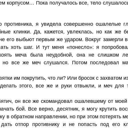
ем корпусом… Пока получалось все, тело слушалось,
о противника, я увидела совершенно ошалелые гл
бные клинки. Да, кажется, увлеклась, но как же 
че его выбьют первым же ударом. Вокруг замерли в
ать хоть шаг. И тут меня «понесло»: я попробова
коять меча была неудобной, она не слишком ле
, но все же меч слушался. Потом последовал ма
ятки им покрутить, что ли? Или бросок с захватом и
делать этого, все же и руки отвыкли, и меч для
ятич, он все же скомандовал ошалевшему от моей
ачать бой. Все верно, десятник, я могу крутить во
у в обратном направлении, но при этом потерять ме
дать отпор противнику и не попасть под его к