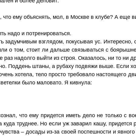
ален и более деловит:
 что ему объяснять, мол, в Москве в клубе? А еще в
ть надо и потренироваться.
ть задумчивым взглядом, покусывая ус. Интересно, 
 или о том, стоит ли дальше связываться с боярышне
 раз надолго выйти из строя. Оказалось, ни то ни д
но. Поддень штаны, а рубаху подвяжи выше. Если хо
очень хотела, тело просто требовало настоящего дв
ветелки было маловато. Я кивнула:
сознал, что ему придется иметь дело не только с во
ка куда труднее. Но если уж заварил кашу, придется
 чувства – досады из-за своей поспешности и явного