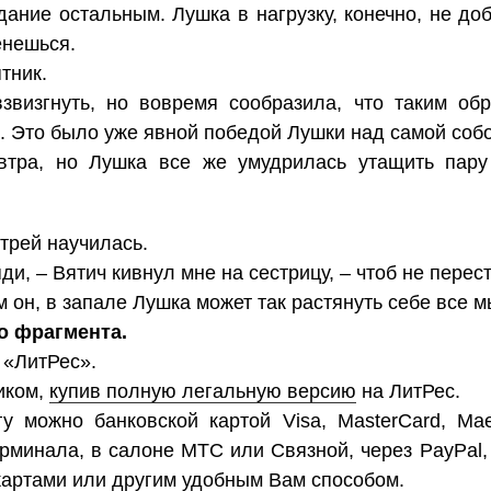
дание остальным. Лушка в нагрузку, конечно, не д
енешься.
тник.
звизгнуть, но вовремя сообразила, что таким об
. Это было уже явной победой Лушки над самой соб
втра, но Лушка все же умудрилась утащить пару
трей научилась.
ди, – Вятич кивнул мне на сестрицу, – чтоб не перес
 он, в запале Лушка может так растянуть себе все м
о фрагмента.
 «ЛитРес».
иком,
купив полную легальную версию
на ЛитРес.
у можно банковской картой Visa, MasterCard, Mae
ерминала, в салоне МТС или Связной, через PayPal,
картами или другим удобным Вам способом.