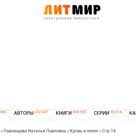
406
332 441
858 550
39 514
АВТОРЫ
КНИГИ
СЕРИИ
КА
>
Павлищева Наталья Павловна
>
Кровь и пепел
>
Стр.14