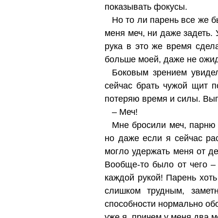
показывать фокусы.
Но то ли парень все же б
меня меч, ни даже задеть.
рука в это же время сдел
больше моей, даже не ожид
Боковым зрением увидел
сейчас брать чужой щит п
потеряю время и силы. Вы
– Меч!
Мне бросили меч, парню 
но даже если я сейчас р
могло удержать меня от д
Вообще-то было от чего –
каждой рукой! Парень хоть
слишком трудным, замет
способности нормально обо
уже я, причем у меня два ме