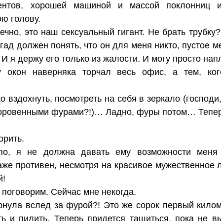
ентов, хорошей машиной и массой поклонниц и
ою голову.
но, это наш сексуальный гигант. Не брать трубку? 
 гад должен понять, что он для меня никто, пустое м
 И я держу его только из жалости. И могу просто на
у окон наверняка торчал весь офис, а тем, ког
о вздохнуть, посмотреть на себя в зеркало (господи
оровенными фурами?!)… Ладно, фуры потом… Теперь
орить.
по, я не должна давать ему возможности меня 
даже противен, несмотря на красивое мужественное
й!
 поговорим. Сейчас мне некогда.
ернула вслед за фурой?! Это же сорок первый кило
ь и пилить. Теперь придется тащиться, пока не в