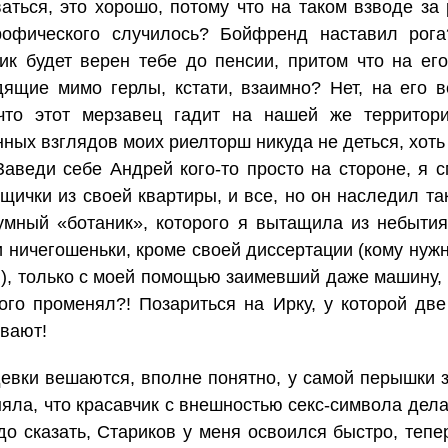
аться, это хорошо, потому что на таком взводе за
трофического случилось? Бойфренд наставил рога
чик будет верен тебе до пенсии, притом что на ег
ящие мимо герлы, кстати, взаимно? Нет, на его в
 что этот мерзавец гадит на нашей же территори
ых взглядов моих риелторш никуда не деться, хоть
Заведи себе Андрей кого-то просто на стороне, я 
щички из своей квартиры, и все, но он наследил так
аумный «ботаник», которого я вытащила из небытия,
 ничегошеньки, кроме своей диссертации (кому нужн
!), только с моей помощью заимевший даже машину, 
ого променял?! Позариться на Ирку, у которой две
ывают!
 девки вешаются, вполне понятно, у самой перышки 
няла, что красавчик с внешностью секс-символа дел
до сказать, Стариков у меня освоился быстро, теп