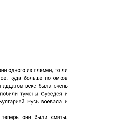
ни одного из племен, то ли
ное, куда больше потомков
инадцатом веке была очень
 побили тумены Субедея и
Булгарией Русь воевала и
 теперь они были смяты,