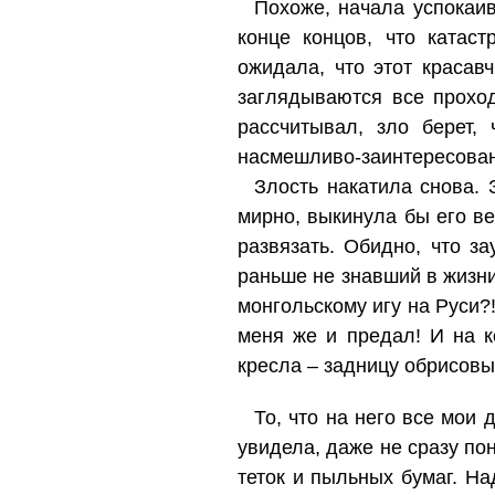
Похоже, начала успокаив
конце концов, что катас
ожидала, что этот красав
заглядываются все проход
рассчитывал, зло берет,
насмешливо-заинтересованн
Злость накатила снова. 
мирно, выкинула бы его ве
развязать. Обидно, что з
раньше не знавший в жизни
монгольскому игу на Руси?
меня же и предал! И на к
кресла – задницу обрисов
То, что на него все мои
увидела, даже не сразу по
теток и пыльных бумаг. На