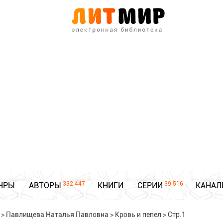
332 447
39 516
НРЫ
АВТОРЫ
КНИГИ
СЕРИИ
КАНАЛ
>
Павлищева Наталья Павловна
>
Кровь и пепел
>
Стр.1