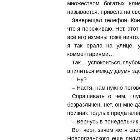
множеством богатых кли
называется, привела на св
Заверещал телефон. Конеч
что я переживаю. Нет, этот
все его измены тоже ничто.
я так орала на улице, 
комментариями…
Так… успокоиться, глубок
впилиться между двумя зд
– Ну?
– Настя, нам нужно погов
Спрашивать о чем, глу
безразличен, нет, он мне 
признак подлых предателе
– Вернусь в понедельник,
Вот черт, зачем же я св
Новорязанского еще пилит