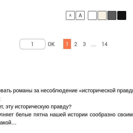
A
A
1
2
3
...
14
вать романы за несоблюдение «исторической правд
;
ет, эту историческую правду?
олняет белые пятна нашей истории сообразно свои
 такой…