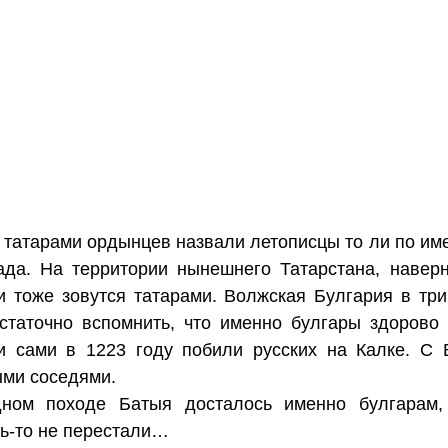
 татарами ордынцев назвали летописцы то ли по име
ада. На территории нынешнего Татарстана, навер
ни тоже зовутся татарами. Волжская Булгария в тр
остаточно вспомнить, что именно булгары здорово
ни сами в 1223 году побили русских на Калке. С 
ыми соседями.
ном походе Батыя досталось именно булгарам,
ть-то не перестали…