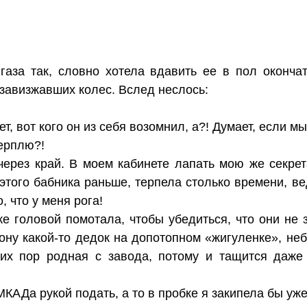
газа так, словно хотела вдавить ее в пол оконча
 завизжавших колес. Вслед неслось:
т, вот кого он из себя возомнил, а?! Думает, если мы
терплю?!
ерез край. В моем кабинете лапать мою же секрет
 этого бабника раньше, терпела столько времени, 
, что у меня рога!
е головой помотала, чтобы убедиться, что они не 
ону какой-то дедок на допотопном «жигуленке», неб
сих пор родная с завода, потому и тащится даже
МКАДа рукой подать, а то в пробке я закипела бы уже