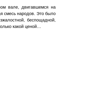
ном вале, двигавшемся на
ая смесь народов. Это было
зжалостной, беспощадной,
только какой ценой…