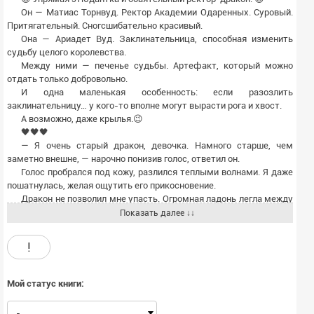
Он — Матиас Торнвуд. Ректор Академии Одаренных. Суровый.
Притягательный. Сногсшибательно красивый.
Она — Ариадет Вуд. Заклинательница, способная изменить
судьбу целого королевства.
Между ними — печенье судьбы. Артефакт, который можно
отдать только добровольно.
И одна маленькая особенность: если разозлить
заклинательницу… у кого-то вполне могут вырасти рога и хвост.
А возможно, даже крылья.😉
🖤🖤🖤
— Я очень старый дракон, девочка. Намного старше, чем
заметно внешне, — нарочно понизив голос, ответил он.
Голос пробрался под кожу, разлился теплыми волнами. Я даже
пошатнулась, желая ощутить его прикосновение.
Дракон не позволил мне упасть. Огромная ладонь легла между
лопаток, а моя голова коснулась массивной мужской груди.
Показать далее ↓↓
Матиас Торнвуд улыбался. Наклонился так близко, будто вот-
вот дотронется губами до носа.
!
И этот взгляд — наполненный редкими всполохами магии,
глубокий, как бездонное озеро.
Он гипнотизировал, проникал в самую суть и заставлял мою
Мой статус книги:
силу трепетать в ожидании большего.
Поцелуя?😍
-