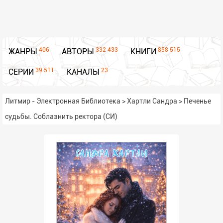
406
332 433
858 515
ЖАНРЫ
АВТОРЫ
КНИГИ
39 511
23
СЕРИИ
КАНАЛЫ
Литмир - Электронная Библиотека
>
Хартли Сандра
>
Печенье
судьбы. Соблазнить ректора (СИ)