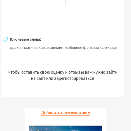
📚 В книге вас ждут:
💍 Одна рыжая проблема
🖤 Академия магии
🔥 Особый дар героини
⚔️ Притягательный дракон
💫 Ревность, интриги и эмоции
🎯 ХЭ
Ключевые слова:
Завершено😍
дракон
магическая академия
любовное фэнтези
самиздат
Чтобы оставить свою оценку и отзывы вам нужно зайти
на сайт или
зарегистрироваться
Добавить похожую книгу