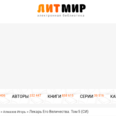
406
332 447
858 615
39 516
АВТОРЫ
КНИГИ
СЕРИИ
КА
>
>
Лекарь Его Величества. Том 5 (СИ)
Алмазов Игорь