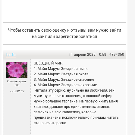
1-3. Алексей Николаевич Осадчий: Авантюра адмирала
Небогатова. Трилогия
КОНСТАТИНОПОЛЬ ТИХООКЕАНСКИЙ:
1. Алексей Николаевич Осадчий: Константинополь
Чтобы оставить свою оценку и отзывы вам нужно зайти
Тихоокеанский
на сайт или
зарегистрироваться
2. Алексей Николаевич Осадчий: Золото Русской Калифорнии
3. Алексей Николаевич Осадчий: Русская Калифорния. С Югом
против Севера
badis
11 апреля 2025, 10:59
#794350
4. Алексей Николаевич Осадчий: От Гавайев до Трансвааля
ЗВЁЗДНЫЙ МИР:
1. Майя Марук: Звездная пыль
2. Майя Марук: Звездная охота
3. Майя Марук: Звездное спасение
Комментариев:
4. Майя Марук: Звездное наказание
805
Читала эту серию, ну сильно на любителя, эти
*.*.232.82
муси-пусишные отношения, сплошной зефир
нужно большое терпение. На первую книгу меня
хватило, дальше про единственных земных
самочек на всю галактику, которые
предназначены исключительно принцам читать
стало неинтересно.