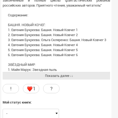
законченные и полные циклы фантастических романов
российских авторов. Приятного чтения, уважаемый читатель"
Содержание:
БАШНЯ. НОВЫЙ КОЧЕГ:
1. Евгения Букреева: Башня. Новый Ковчег 1
2. Евгения Букреева: Башня. Новый Ковчег 2
3. Евгения Букреева. Ольга Скляренко: Башня. Новый Ковчег 3
4. Евгения Букреева: Башня. Новый Ковчег 4
5. Евгения Букреева: Башня. Новый Ковчег 5
6. Евгения Букреева: Башня. Новый Ковчег 6
ЗВЁЗДНЫЙ МИР:
1. Майя Марук: Звездная пыль
2. Майя Марук: Звездная охота
Показать далее ↓↓
3. Майя Марук: Звездное спасение
4. Майя Марук: Звездное наказание
!
1
?
МЕНТ ВЕЗДЕ МЕНТ:
1. Лев Юрьевич Альтмарк: Точка опоры — точка невозврата
Мой статус книги:
2. Лев Юрьевич Альтмарк: Трансфер на тот свет
3. Лев Юрьевич Альтмарк: Чудак на холме
-
4. Лев Юрьевич Альтмарк: Стражи времени