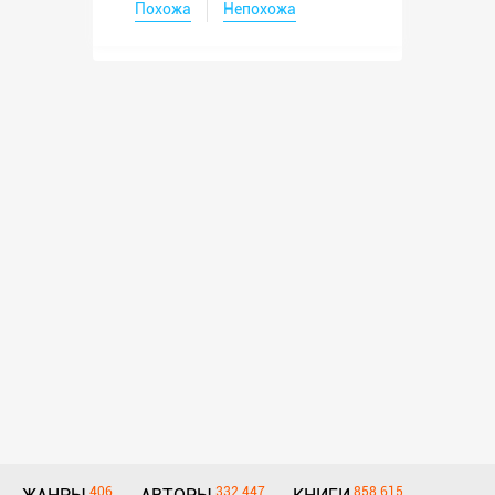
Похожа
Непохожа
406
332 447
858 615