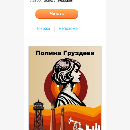
Автор:
Гаскелл Элизабет
Читать
Похожа
Непохожа