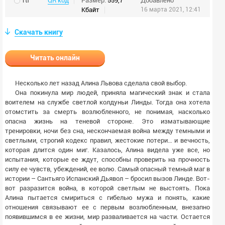
rtf
QR код
Размер:
559,7
Добавлено
Кбайт
16 марта 2021, 12:41
Скачать книгу
Читать онлайн
Несколько лет назад Алина Львова сделала свой выбор.
Она покинула мир людей, приняла магический знак и стала
воителем на службе светлой колдуньи Линды. Тогда она хотела
отомстить за смерть возлюбленного, не понимая, насколько
опасна жизнь на теневой стороне. Это изматывающие
тренировки, ночи без сна, нескончаемая война между темными и
светлыми, строгий кодекс правил, жестокие потери… и вечность,
которая длится один миг. Казалось, Алина видела уже все, но
испытания, которые ее ждут, способны проверить на прочность
силу ее чувств, убеждений, ее волю. Самый опасный темный маг в
истории – Сантьяго Испанский Дьявол – бросил вызов Линде. Вот-
вот разразится война, в которой светлым не выстоять. Пока
Алина пытается смириться с гибелью мужа и понять, какие
отношения связывают ее с первым возлюбленным, внезапно
появившимся в ее жизни, мир разваливается на части. Остается