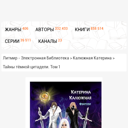
406
332 433
858 514
ЖАНРЫ
АВТОРЫ
КНИГИ
39 511
23
СЕРИИ
КАНАЛЫ
Литмир - Электронная Библиотека
>
Калюжная Катерина
>
Тайны тёмной цитадели. Том 1