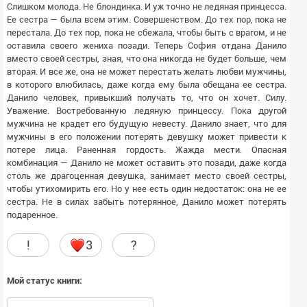
Слишком молода. Не блондинка. И уж точно не ледяная принцесса.
Ее сестра — была всем этим. Совершенством. До тех пор, пока не
перестала. До тех пор, пока не сбежала, чтобы быть с врагом, и не
оставила своего жениха позади. Теперь София отдана Данило
вместо своей сестры, зная, что она никогда не будет больше, чем
вторая. И все же, она не может перестать желать любви мужчины,
в которого влюбилась, даже когда ему была обещана ее сестра.
Данило человек, привыкший получать то, что он хочет. Силу.
Уважение. Востребованную ледяную принцессу. Пока другой
мужчина не крадет его будущую невесту. Данило знает, что для
мужчины в его положении потерять девушку может привести к
потере лица. Раненная гордость. Жажда мести. Опасная
комбинация — Данило не может оставить это позади, даже когда
столь же драгоценная девушка, занимает место своей сестры,
чтобы утихомирить его. Но у нее есть один недостаток: она не ее
сестра. Не в силах забыть потерянное, Данило может потерять
подаренное.
!
3
?
Мой статус книги: