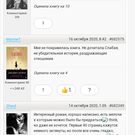
Оценила книгу на
10
Комментариев:
209
!
MarineT
16 октября 2020, 8:42
#682575
Мне не понравилась книга. Не дочитала.Слабая,
не убедительная история, раздражающие
отношения.
Оценила книгу на
4
Комментариев: 89
*.*.248.43
!
1
?
Sheol
14 октября 2020, 1:05
#682349
Интересный роман, хорошо написано, есть мелочи
к которым можно было бы придраться
,
но даже не хочется. Первые 40 страниц кажутся
немного затянуты, но после все очень гладко,