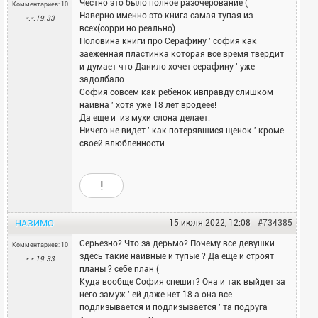
Честно это было полное разочерование (
Комментариев: 10
она во время брачной ночи начала
Наверно именно это книга самая тупая из
*.*.19.33
провоцировать Данило и стала произносить
всех(сорри но реально)
грязности про Серафину и Римо, понимая, что
Половина книги про Серафину ' софия как
Римо — враг номер один для Данило. Но, нет, надо
заеженная пластинка которая все время твердит
об этом говорить и причинять еще больше боли
и думает что Данило хочет серафину ' уже
человеку.
задолбало .
София совсем как ребенок ивправду слишком
Дура дурой, очень бесит София. И мне Данило
наивна ' хотя уже 18 лет вродеее!
жаль. Он не заслужил после пережитого такую
Да еще и из мухи слона делает.
жену.
Ничего не видет ' как потерявшися щенок ' кроме
своей влюбленности .
!
НАЗИМО
15 июля 2022, 12:08
#734385
Серьезно? Что за дерьмо? Почему все девушки
Комментариев: 10
здесь такие наивные и тупые ? Да еще и строят
*.*.19.33
планы ? себе план (
Куда вообще София спешит? Она и так выйдет за
него замуж ' ей даже нет 18 а она все
подлизывается и подлизывается ' та подруга