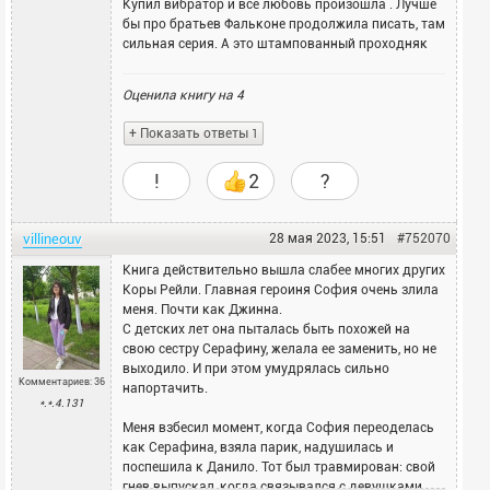
Купил вибратор и все любовь произошла . Лучше
бы про братьев Фальконе продолжила писать, там
сильная серия. А это штампованный проходняк
Оценила книгу на
4
+ Показать ответы
1
!
2
?
villineouv
28 мая 2023, 15:51
#752070
Книга действительно вышла слабее многих других
Коры Рейли. Главная героиня София очень злила
меня. Почти как Джинна.
С детских лет она пыталась быть похожей на
свою сестру Серафину, желала ее заменить, но не
выходило. И при этом умудрялась сильно
Комментариев: 36
напортачить.
*.*.4.131
Меня взбесил момент, когда София переоделась
как Серафина, взяла парик, надушилась и
поспешила к Данило. Тот был травмирован: свой
гнев выпускал, когда связывался с девушками,