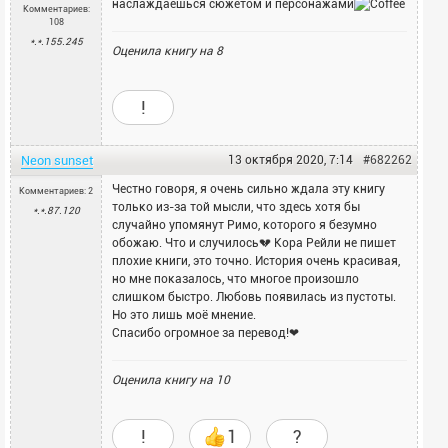
наслаждаешься сюжетом и персонажами
Комментариев:
108
*.*.155.245
Оценила книгу на
8
!
Neon sunset
13 октября 2020, 7:14
#682262
Честно говоря, я очень сильно ждала эту книгу
Комментариев: 2
только из-за той мысли, что здесь хотя бы
*.*.87.120
случайно упомянут Римо, которого я безумно
обожаю. Что и случилось💔 Кора Рейли не пишет
плохие книги, это точно. История очень красивая,
но мне показалось, что многое произошло
слишком быстро. Любовь появилась из пустоты.
Но это лишь моё мнение.
Спасибо огромное за перевод!❤
Оценила книгу на
10
!
1
?