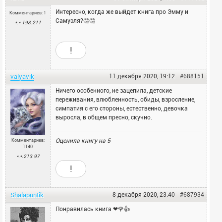
Интересно, когда же выйдет книга про Эмму и
Комментариев: 1
Самуэля?🤔🤔
*.*.198.211
!
valyavik
11 декабря 2020, 19:12
#688151
Ничего особенного, не зацепила, детские
переживания, влюбленность, обиды, взросление,
симпатия с его стороны, естественно, девочка
выросла, в общем пресно, скучно.
Оценила книгу на
5
Комментариев:
1140
*.*.213.97
!
Shalapuntik
8 декабря 2020, 23:40
#687934
Понравилась книга ❤🌹👍