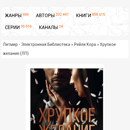
406
332 447
858 615
ЖАНРЫ
АВТОРЫ
КНИГИ
39 516
24
СЕРИИ
КАНАЛЫ
Литмир - Электронная Библиотека
>
Рейли Кора
>
Хрупкое
желание (ЛП)