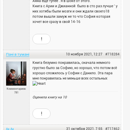
Анна еще тупее . Я в шоке от этого.
Книга с Арии и Джианной было в сто раз лучше ' у
них хотябы были мозги и они ждали своего18
потом вышли замуж не то что София которая
хочет все сразу в свой 14-16
!
Пані в тумані
10 ноября 2021, 12:27
#718284
Книга безумно понравилась, сначала немного
грустно было за Софию, но хорошо, что потом всё
хорошо сложилось у Софии с Данило. Эта пара
мне понравилась не меньше всех остальных
Комментариев:
781
Оценила книгу на
10
!
31 октября 2021, 7:55
#717462
Aa
Aa