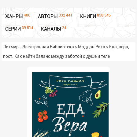
406
332 441
858 545
ЖАНРЫ
АВТОРЫ
КНИГИ
39 514
24
СЕРИИ
КАНАЛЫ
Литмир - Электронная Библиотека
>
Мэддэн Рита
>
Еда, вера,
пост. Как найти баланс между заботой о душе и теле