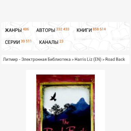
406
332 433
858 514
ЖАНРЫ
АВТОРЫ
КНИГИ
39 511
23
СЕРИИ
КАНАЛЫ
Литмир - Электронная Библиотека
>
Harris Liz (EN)
>
Road Back