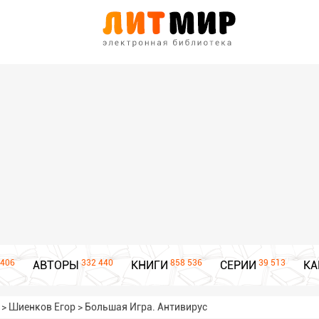
406
332 440
858 536
39 513
АВТОРЫ
КНИГИ
СЕРИИ
КА
>
Шиенков Егор
>
Большая Игра. Антивирус