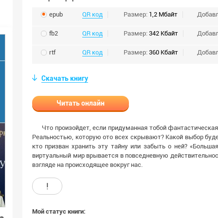
epub
QR код
Размер:
1,2 Мбайт
Добав
fb2
QR код
Размер:
342 Кбайт
Добав
rtf
QR код
Размер:
360 Кбайт
Добав
Скачать книгу
Читать онлайн
Что произойдет, если придуманная тобой фантастическая
Реальностью, которую ото всех скрывают? Какой выбор буде
кто призван хранить эту тайну или забыть о ней? «Большая
виртуальный мир врывается в повседневную действительнос
взгляде на происходящее вокруг нас.
!
Мой статус книги: