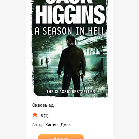
Сквозь ад
8 (1)
Автор:
Хиггинс Джек
Читать