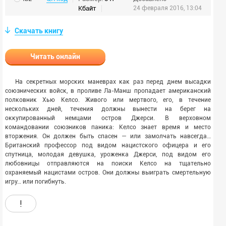
Кбайт
24 февраля 2016, 13:04
Скачать книгу
Читать онлайн
На секретных морских маневрах как раз перед днем высадки
союзнических войск, в проливе Ла-Манш пропадает американский
полковник Хью Келсо. Живого или мертвого, его, в течение
нескольких дней, течения должны вынести на берег на
оккупированный немцами остров Джерси. В верховном
командовании союзников паника: Келсо знает время и место
вторжения. Он должен быть спасен — или замолчать навсегда…
Британский профессор под видом нацистского офицера и его
спутница, молодая девушка, уроженка Джерси, под видом его
любовницы отправляются на поиски Келсо на тщательно
охраняемый нацистами остров. Они должны выиграть смертельную
игру… или погибнуть.
!