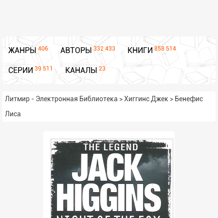
406
332 433
858 514
ЖАНРЫ
АВТОРЫ
КНИГИ
39 511
23
СЕРИИ
КАНАЛЫ
Литмир - Электронная Библиотека
>
Хиггинс Джек
>
Бенефис
Лиса