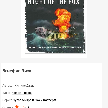
Бенефис Лиса
Автор:
Хиггинс Джек
Жанр:
Военная проза
Серии:
Дугал Мунро и Джек Картер #1
Оценка:
10
(
1
)