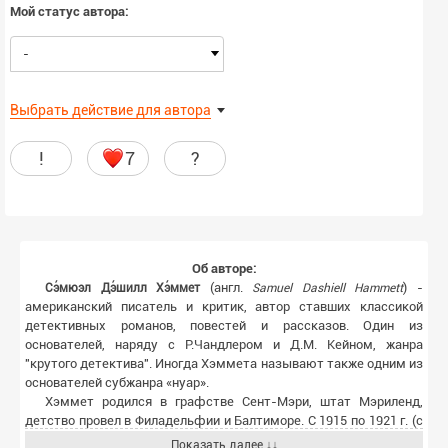
Мой статус автора:
-
Выбрать действие для автора
!
7
?
Об авторе:
(англ.
) -
Сэ́мюэл Дэ́шилл Хэ́ммет
Samuel Dashiell Hammett
американский писатель и критик, автор ставших классикой
детективных романов, повестей и рассказов. Один из
основателей, наряду с Р.Чандлером и Д.М. Кейном, жанра
"крутого детектива". Иногда Хэммета называют также одним из
основателей субжанра «нуар».
Хэммет родился в графстве Сент-Мэри, штат Мэриленд,
детство провел в Филадельфии и Балтиморе. С 1915 по 1921 г. (с
перерывом на время войны) работал частным сыщиком в
Показать далее ↓↓