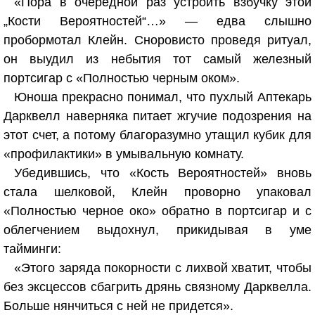
«Пора в очередной раз устроить взбучку этой
„Кости Вероятностей“…» — едва слышно
пробормотал Клейн. Сноровисто проведя ритуал,
он выудил из небытия тот самый железный
портсигар с «Полностью черным оком».
Юноша прекрасно понимал, что пухлый Аптекарь
Дарквелл наверняка питает жгучие подозрения на
этот счет, а потому благоразумно утащил кубик для
«профилактики» в умывальную комнату.
Убедившись, что «Кость Вероятностей» вновь
стала шелковой, Клейн проворно упаковал
«Полностью черное око» обратно в портсигар и с
облегчением выдохнул, прикидывая в уме
тайминги:
«Этого заряда покорности с лихвой хватит, чтобы
без эксцессов сбагрить дрянь связному Дарквелла.
Больше нянчиться с ней не придется».