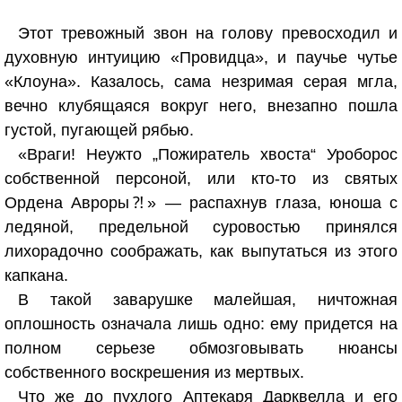
Этот тревожный звон на голову превосходил и
духовную интуицию «Провидца», и паучье чутье
«Клоуна». Казалось, сама незримая серая мгла,
вечно клубящаяся вокруг него, внезапно пошла
густой, пугающей рябью.
«Враги! Неужто „Пожиратель хвоста“ Уроборос
собственной персоной, или кто-то из святых
Ордена Авроры⁈» — распахнув глаза, юноша с
ледяной, предельной суровостью принялся
лихорадочно соображать, как выпутаться из этого
капкана.
В такой заварушке малейшая, ничтожная
оплошность означала лишь одно: ему придется на
полном серьезе обмозговывать нюансы
собственного воскрешения из мертвых.
Что же до пухлого Аптекаря Дарквелла и его