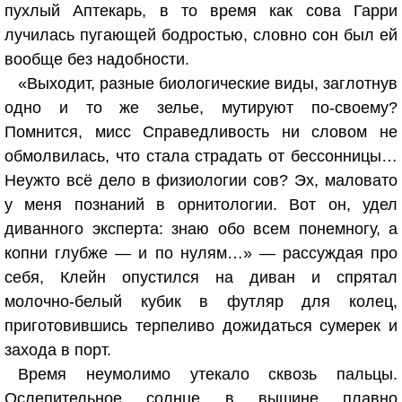
пухлый Аптекарь, в то время как сова Гарри
лучилась пугающей бодростью, словно сон был ей
вообще без надобности.
«Выходит, разные биологические виды, заглотнув
одно и то же зелье, мутируют по-своему?
Помнится, мисс Справедливость ни словом не
обмолвилась, что стала страдать от бессонницы…
Неужто всё дело в физиологии сов? Эх, маловато
у меня познаний в орнитологии. Вот он, удел
диванного эксперта: знаю обо всем понемногу, а
копни глубже — и по нулям…» — рассуждая про
себя, Клейн опустился на диван и спрятал
молочно-белый кубик в футляр для колец,
приготовившись терпеливо дожидаться сумерек и
захода в порт.
Время неумолимо утекало сквозь пальцы.
Ослепительное солнце в вышине плавно