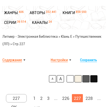
406
332 441
858 550
ЖАНРЫ
АВТОРЫ
КНИГИ
39 514
24
СЕРИИ
КАНАЛЫ
Литмир - Электронная Библиотека
>
Юань Е
>
Путешественник
(ЛП)
>
Стр.227
Содержание
Настройки
Сохранить
A
A
1
2
3
...
226
227
228
...