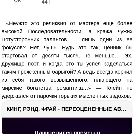
441
«Неужто это реликвия от мастера еще более
высокой Последовательности, а кража чужих
Потусторонних талантов — лишь один из ее
фокусов? Нет, чушь. Будь это так, ценник бы
стартовал от десяти тысяч, не меньше… Эх,
дружище поэт, и когда это ты успел заделаться
таким прожженным барыгой? А ведь всегда корчил
из себя такого возвышенного, плюющего на
мирские богатства романтика…» — Клейн не
удержался от парочки горьких мысленных вздохов.
КИНГ, РЭНД, ФРАЙ - ПЕРЕОЦЕНЕННЫЕ АВТОРЫ? ¯\_(ツ)_/¯
РЕКЛАМА
РЕКЛАМА
1296 тыс. просмотров
26.1 тыс.