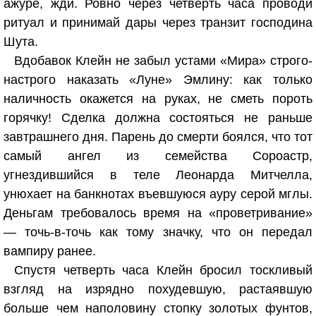
ажуре, жди. Ровно через четверть часа проводи
ритуал и принимай дары через транзит господина
Шута.
Вдобавок Клейн не забыл устами «Мира» строго-
настрого наказать «Луне» Эмлину: как только
наличность окажется на руках, не сметь пороть
горячку! Сделка должна состояться не раньше
завтрашнего дня. Парень до смерти боялся, что тот
самый ангел из семейства Сороастр,
угнездившийся в теле Леонарда Митчелла,
унюхает на банкнотах въевшуюся ауру серой мглы.
Деньгам требовалось время на «проветривание»
— точь-в-точь как тому значку, что он передал
вампиру ранее.
Спустя четверть часа Клейн бросил тоскливый
взгляд на изрядно похудевшую, растаявшую
больше чем наполовину стопку золотых фунтов,