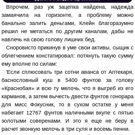
Впрочем, раз уж зацепка найдена, надежда
замаячила на горизонте, а проблему можно
банально залить деньгами, Клейн благоразумно
решил не метаться по другим каналам, дабы не
навлечь на свою голову лишних бед.
Сноровисто прикинув в уме свои активы, сыщик с
облегчением констатировал: потянуть такую сумму
ему вполне по силам:
'Если сплюсовать три сотни аванса от Аптекаря,
баснословный куш в 5400 фунтов за голову
«Краснобая» и всю ту мелочь, что я выгреб из его
карманов, а затем вычесть двести фунтов гонорара
для мисс Фокусник, то в сухом остатке у меня
набегает 12767 фунтов наличными вкупе с пятью
золотыми соверенами. И это я еще не беру в
расчет звонкую мелочь в три суля и восемь пенни.