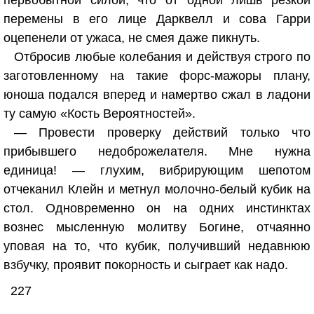
первобытной силой, что от одной лишь резкой
перемены в его лице Дарквелл и сова Гарри
оцепенели от ужаса, не смея даже пикнуть.
Отбросив любые колебания и действуя строго по
заготовленному на такие форс-мажоры плану,
юноша подался вперед и намертво сжал в ладони
ту самую «Кость Вероятностей».
— Провести проверку действий только что
прибывшего недоброжелателя. Мне нужна
единица! — глухим, вибрирующим шепотом
отчеканил Клейн и метнул молочно-белый кубик на
стол. Одновременно он на одних инстинктах
вознес мысленную молитву Богине, отчаянно
уповая на то, что кубик, получивший недавнюю
взбучку, проявит покорность и сыграет как надо.
227