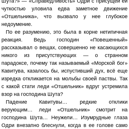
Шута?» — «Справедливость» Одри с присущей ей
чуткостью уловила едва заметное движение
«Отшельника», что вызвало у нее глубокое
недоумение.
По ее разумению, это была в корне нетипичная
реакция. Ведь господин «Повешенный»
рассказывал о вещах, совершенно не касающихся
никого из присутствующих — о странном
парадоксе, почему так называемый «Морской бог»
Кавитува, казалось бы, испустивший дух, всё еще
изредка откликается на мольбы своей паствы. Так
с какой стати леди «Отшельник» вдруг устремила
взор на господина Шута?
Падение Кавитувы… редкие отклики
верующим… леди «Отшельник» смотрит на
господина Шута… Неужели… Изумрудные глаза
Одри внезапно блеснули, когда в ее голове само