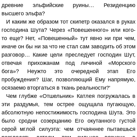
древние эльфийские руины… Резиденцию
высшего эльфа?
И каким же образом тот скипетр оказался в руках
господина Шута? Через «Повешенного» или кого-
то еще? Нет, «Повешенный» тут явно ни при чем,
иначе он бы ни за что не стал сам заводить об этом
разговор… Какие цели преследует господин Шут,
отвечая прихожанам под личиной «Морского
бога»? Неужто это очередной этап Его
пробуждения? Шаг, позволяющий Ему напрямую,
осязаемо вторгаться в ткань реальности?'
Чем глубже «Отшельник» Катлея погружалась в
эти раздумья, тем острее ощущала пугающую,
абсолютную непостижимость господина Шута. Это
было сродни созерцанию Его окутанного густой
серой мглой силуэта: чем отчаяннее пытаешься