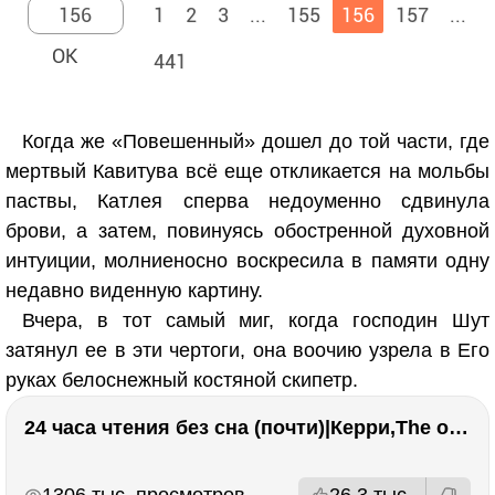
1
2
3
...
155
156
157
...
441
Когда же «Повешенный» дошел до той части, где
мертвый Кавитува всё еще откликается на мольбы
паствы, Катлея сперва недоуменно сдвинула
брови, а затем, повинуясь обостренной духовной
интуиции, молниеносно воскресила в памяти одну
недавно виденную картину.
Вчера, в тот самый миг, когда господин Шут
затянул ее в эти чертоги, она воочию узрела в Его
руках белоснежный костяной скипетр.
24 часа чтения без сна (почти)|Керри,The one единственный, Адвокат дьявола
РЕКЛАМА
РЕКЛАМА
1306 тыс. просмотров