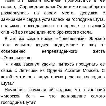
Пока эти мысли молнией проносились в ее
голове, «Справедливость» Одри тоже вполоборота
развернулась на своем месте. Девушка с
замиранием сердца уставилась на господина Шута,
вальяжно восседающего на кресле с высокой
спинкой во главе длинного бронзового стола.
В это же самое время «Повешенный» Элджер
тоже испытал жгучее недоумение и шок от
совершенно непредвиденного жеста
«Отшельника»:
'Я лишь закинул удочку, пытаясь прощупать ее
связь с Летисией из Ордена Аскетов Моисея. С
какой стати она вдруг посмотрела на господина
Шута?
Неужели… неужели ей ведомо, что нынешний
«Морской бог» — это воплощение самого
господина Шута?