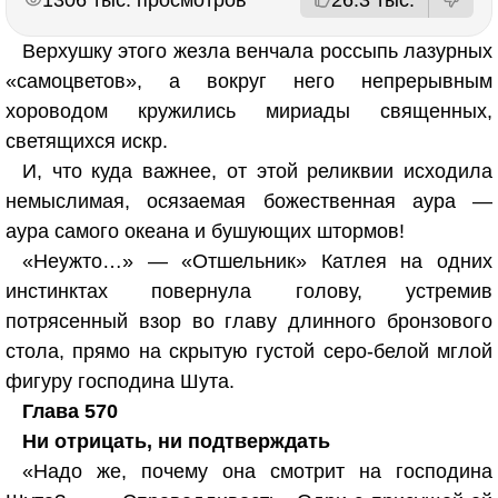
26.3 тыс.
Верхушку этого жезла венчала россыпь лазурных
«самоцветов», а вокруг него непрерывным
хороводом кружились мириады священных,
светящихся искр.
И, что куда важнее, от этой реликвии исходила
немыслимая, осязаемая божественная аура —
аура самого океана и бушующих штормов!
«Неужто…» — «Отшельник» Катлея на одних
инстинктах повернула голову, устремив
потрясенный взор во главу длинного бронзового
стола, прямо на скрытую густой серо-белой мглой
фигуру господина Шута.
Глава 570
Ни отрицать, ни подтверждать
«Надо же, почему она смотрит на господина