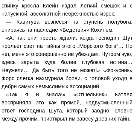
спинку кресла Клейн издал легкий смешок и с
напускной, абсолютной небрежностью изрек:
— Кавитува вознесся на ступень полубога,
опираясь на наследие «Бедствия» Кохинем.
«А, так они просто ждали, когда господин Шут
прольет свет на тайны этого „Морского бога“… Но
нет, меня это совершенно не убеждает. Нутром чую,
здесь зарыта куда более глубокая истина…
Неужели… Да быть того не может!» «Фокусник»
Форс слегка нахмурила брови, с головой уходя в
дебри самых немыслимых ассоциаций.
«Так я и знала!» «Отшельник» Катлея
восприняла это как прямой, недвусмысленный
ответ господина Шута, который заодно, словно
между прочим, приоткрыл им завесу древних тайн.