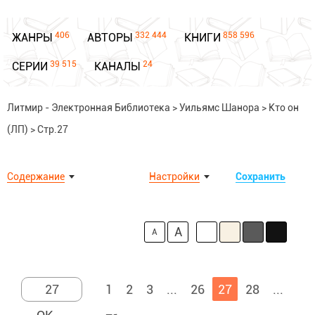
406
332 444
858 596
ЖАНРЫ
АВТОРЫ
КНИГИ
39 515
24
СЕРИИ
КАНАЛЫ
Литмир - Электронная Библиотека
>
Уильямс Шанора
>
Кто он
(ЛП)
>
Стр.27
Содержание
Настройки
Сохранить
A
A
1
2
3
...
26
27
28
...