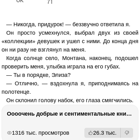
71
— Никогда, придурок! — беззвучно ответила я.
Он просто усмехнулся, выбрал двух из своей
«коллекции» девушек и ушел с ними. До конца дня
он ни разу не взглянул на меня.
Когда солнце село, Монтана, наконец, подошел
проверить меня, улыбка играла на его губах.
— Ты в порядке, Элиза?
— Отлично, — вздохнула я, приподнимаясь на
полотенце.
Он склонил голову набок, его глаза смягчились.
Оооочень добрые и сентиментальные книги. Бабушка велела кланяться и История Артура Трулава
РЕКЛАМА
РЕКЛАМА
1316 тыс. просмотров
26.3 тыс.