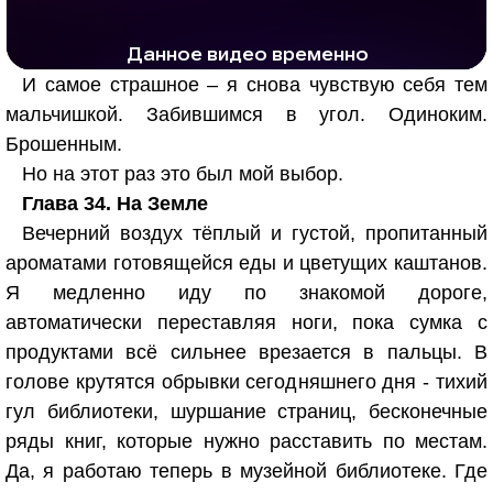
РЕКЛАМА
РЕКЛАМА
1298 тыс. просмотров
25.9 тыс.
И самое страшное – я снова чувствую себя тем
мальчишкой. Забившимся в угол. Одиноким.
Брошенным.
Но на этот раз это был мой выбор.
Глава 34. На Земле
Вечерний воздух тёплый и густой, пропитанный
ароматами готовящейся еды и цветущих каштанов.
Я медленно иду по знакомой дороге,
автоматически переставляя ноги, пока сумка с
продуктами всё сильнее врезается в пальцы. В
голове крутятся обрывки сегодняшнего дня - тихий
гул библиотеки, шуршание страниц, бесконечные
ряды книг, которые нужно расставить по местам.
Да, я работаю теперь в музейной библиотеке. Где