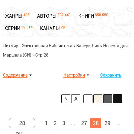
406
332 441
858 550
ЖАНРЫ
АВТОРЫ
КНИГИ
39 514
24
СЕРИИ
КАНАЛЫ
Литмир - Электронная Библиотека
>
Валери Лия
>
Невеста для
Маршала (СИ)
>
Стр.28
Содержание
Настройки
Сохранить
A
A
1
2
3
...
27
28
29
...