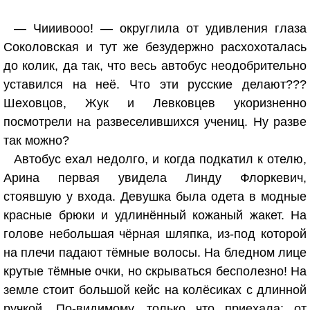
— Чииивооо! — округлила от удивления глаза
Соколовская и тут же безудержно расхохоталась
до колик, да так, что весь автобус неодобрительно
уставился на неё. Что эти русские делают???
Шеховцов, Жук и Левковцев укоризненно
посмотрели на развеселившихся учениц. Ну разве
так можно?
Автобус ехал недолго, и когда подкатил к отелю,
Арина первая увидела Линду Флоркевич,
стоявшую у входа. Девушка была одета в модные
красные брюки и удлинённый кожаный жакет. На
голове небольшая чёрная шляпка, из-под которой
на плечи падают тёмные волосы. На бледном лице
крутые тёмные очки, но скрываться бесполезно! На
земле стоит большой кейс на колёсиках с длинной
ручкой. По-видимому, только что приехала: от