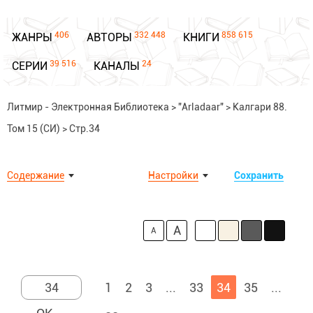
406
332 448
858 615
ЖАНРЫ
АВТОРЫ
КНИГИ
39 516
24
СЕРИИ
КАНАЛЫ
Литмир - Электронная Библиотека
>
"Arladaar"
>
Калгари 88.
Том 15 (СИ)
>
Стр.34
Содержание
Настройки
Сохранить
A
A
1
2
3
...
33
34
35
...