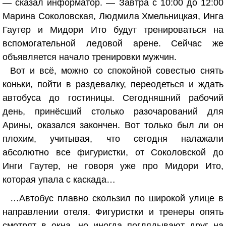
— сказал информатор. — Завтра с 10:00 до 12:00
Марина Соколовская, Людмила Хмельницкая, Инга
Гаутер и Мидори Ито будут тренироваться на
вспомогательной ледовой арене. Сейчас же
объявляется начало тренировки мужчин.
Вот и всё, можно со спокойной совестью снять
коньки, пойти в раздевалку, переодеться и ждать
автобуса до гостиницы. Сегодняшний рабочий
день, принёсший столько разочарований для
Арины, оказался закончен. Вот только был ли он
плохим, учитывая, что сегодня налажали
абсолютно все фигуристки, от Соколовской до
Инги Гаутер, не говоря уже про Мидори Ито,
которая упала с каскада…
…Автобус плавно скользил по широкой улице в
направлении отеля. Фигуристки и тренеры опять
смотрят в окна, но иногда поглядывают друг на