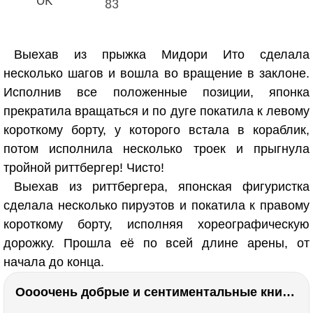
83
Выехав из прыжка Мидори Ито сделала
несколько шагов и вошла во вращение в заклоне.
Исполнив все положенные позиции, японка
прекратила вращаться и по дуге покатила к левому
короткому борту, у которого встала в кораблик,
потом исполнила несколько троек и прыгнула
тройной риттбергер! Чисто!
Выехав из риттбергера, японская фигуристка
сделала несколько пируэтов и покатила к правому
короткому борту, исполняя хореографическую
дорожку. Прошла её по всей длине арены, от
начала до конца.
Оооочень добрые и сентиментальные книги. Бабушка велела кланяться и История Артура Трулава