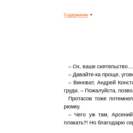
Содержание
– Ох, ваше сиятельство…
– Давайте-ка проще, угов
– Виноват, Андрей Конс
груди. – Пожалуйста, позв
Протасов тоже потемнел
рюмку.
– Чего уж там, Арсени
плакать?! Но благодарю с