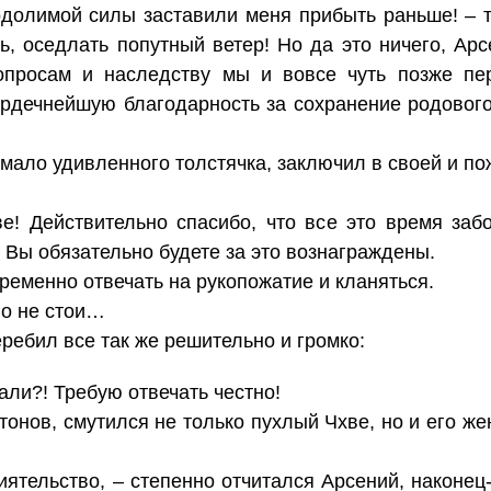
одолимой силы заставили меня прибыть раньше! – 
ть, оседлать попутный ветер! Но да это ничего, Арс
опросам и наследству мы и вовсе чуть позже пер
ердечнейшую благодарность за сохранение родового 
ало удивленного толстячка, заключил в своей и пож
е! Действительно спасибо, что все это время заб
! Вы обязательно будете за это вознаграждены.
ременно отвечать на рукопожатие и кланяться.
во не стои…
ребил все так же решительно и громко:
вали?! Требую отвечать честно!
тонов, смутился не только пухлый Чхве, но и его же
иятельство, – степенно отчитался Арсений, наконец