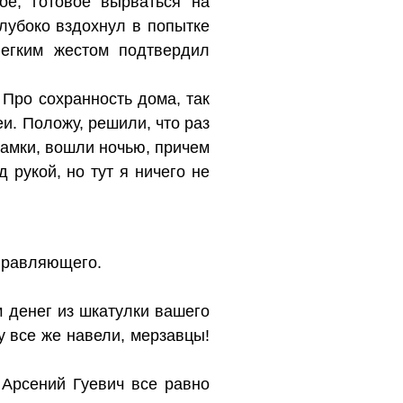
ое, готовое вырваться на
лубоко вздохнул в попытке
легким жестом подтвердил
 Про сохранность дома, так
и. Положу, решили, что раз
замки, вошли ночью, причем
 рукой, но тут я ничего не
управляющего.
м денег из шкатулки вашего
у все же навели, мерзавцы!
 Арсений Гуевич все равно