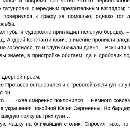
 Илье и вовремя проглотил что-то нервно-злобн
е татуировки очередным презрительным взглядом; г
е; повернулся к графу за помощью, однако тот 
осьбы.
зал губы и судорожно пригладил нелепую бородку. –
д, Андрей Константинович, в имение проникли злоде
д не заселился, то и слуги сбежали давно… Вскрыли 
вы знаете, в пристройке обитаем, да и дробовик под
 дверной проем.
 Протасов остановился и с тревогой взглянул на 
л он.
его… – Чхве смиренно поклонился. – Немного совсе
кие украшения покойной Юлии Сергеевны. Но бардак
, каждую полку вытряхнули…
тую чашку на ближайший столик. Спросил тихо, но