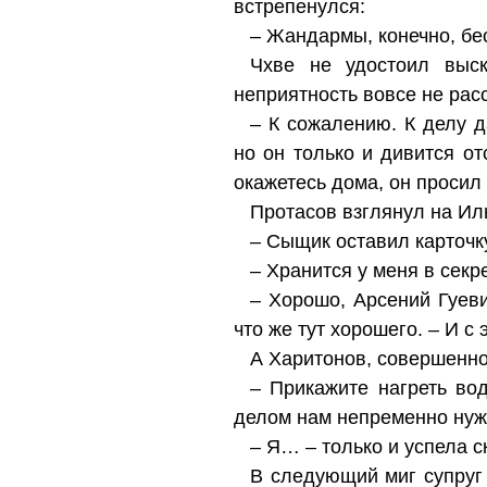
встрепенулся:
– Жандармы, конечно, б
Чхве не удостоил выск
неприятность вовсе не рас
– К сожалению. К делу д
но он только и дивится от
окажетесь дома, он просил
Протасов взглянул на Ил
– Сыщик оставил карточк
– Хранится у меня в секр
– Хорошо, Арсений Гуеви
что же тут хорошего. – И 
А Харитонов, совершенно
– Прикажите нагреть во
делом нам непременно нужн
– Я… – только и успела с
В следующий миг супруг 