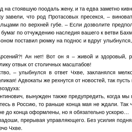
 на стоявшую поодаль жену, и та едва заметно кивн
у завели, что род Протасовых пресекся, – винова
льцами по верхней губе. – Если дозволите предполо
р бумаг по отчуждению наследия вашего к ветви Ба
воном поставил рюмку на поднос и вдруг улыбнулся
Арсений?! Ан нет! Вот он я – живой и здоровый, 
лику отвык от столичных масштабов!
ство, – улыбнулся в ответ Чхве, закланялся мелк
еликая! Адвокаты же рехнутся от новостей, так пусть 
воздуха:
нтинович, вынужден также предупредить, когда мы 
тесь в Россию, то раньше конца мая не ждали. Так 
не до конца оформлены, но я обязательно ускорю…
ладоши, прерывая управляющего. Без усилия поднял
чо Чхве.