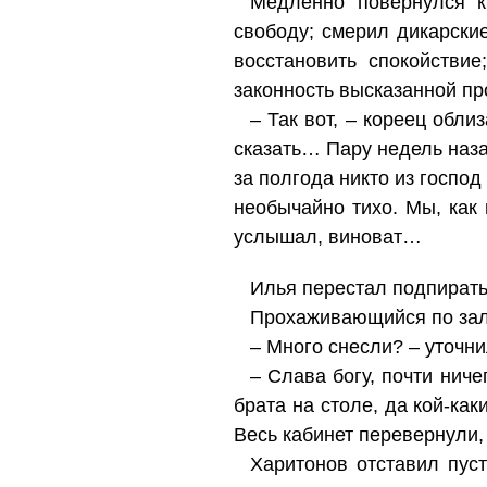
Медленно повернулся к
свободу; смерил дикарски
восстановить спокойстви
законность высказанной пр
– Так вот, – кореец обли
сказать… Пару недель наза
за полгода никто из госпо
необычайно тихо. Мы, как 
услышал, виноват…
Илья перестал подпирать
Прохаживающийся по зале
– Много снесли? – уточни
– Слава богу, почти нич
брата на столе, да кой-ка
Весь кабинет перевернули
Харитонов отставил пус