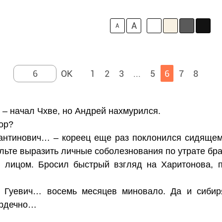
A
A
1
2
3
...
5
6
7
8
 – начал Чхве, но Андрей нахмурился.
ор?
тантинович… – кореец еще раз поклонился сидящем
ольте выразить личные соболезнования по утрате бра
 лицом. Бросил быстрый взгляд на Харитонова, п
й Гуевич… восемь месяцев миновало. Да и сиби
ердечно…