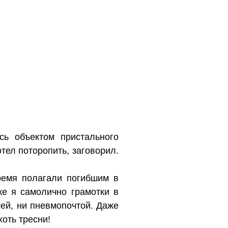
сь объектом пристального
тел поторопить, заговорил.
время полагали погибшим в
же я самолично грамотки в
чей, ни пневмопочтой. Даже
оть тресни!