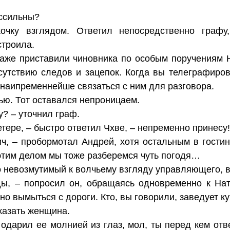
ессильны?
очку взглядом. Ответил непосредственно графу,
строила.
аже приставили чиновника по особым поручениям Н
сутствию следов и зацепок. Когда вы телеграфиров
 наипременнейше связаться с ним для разговора.
ью. Тот оставался непроницаем.
у? – уточнил граф.
етере, – быстро ответил Чхве, – непременно принесу!
ч, – пробормотал Андрей, хотя остальным в гостин
с этим делом мы тоже разберемся чуть погодя…
 невозмутимый к волчьему взгляду управляющего, в
ды, – попросил он, обращаясь одновременно к На
о вымыться с дороги. Кто, вы говорили, заведует к
казать женщина.
одарил ее молнией из глаз, мол, ты перед кем отв