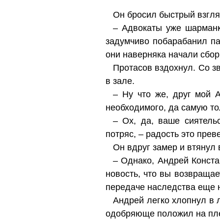
Он бросил быстрый взгляд
– Адвокаты уже шарманк
задумчиво побарабанил па
они наверняка начали сбо
Протасов вздохнул. Со з
в зале.
– Ну что же, друг мой 
необходимого, да самую то
– Ох, да, ваше сиятель
потряс, – радость это прев
Он вдруг замер и втянул 
– Однако, Андрей Конста
новость, что вы возвращае
передаче наследства еще 
Андрей легко хлопнул в 
одобряюще положил на пле