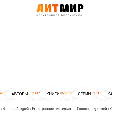
406
332 447
858 615
39 516
АВТОРЫ
КНИГИ
СЕРИИ
КА
>
Фролов Андрей
>
Его странное сиятельство. Голоса под кожей
>
С