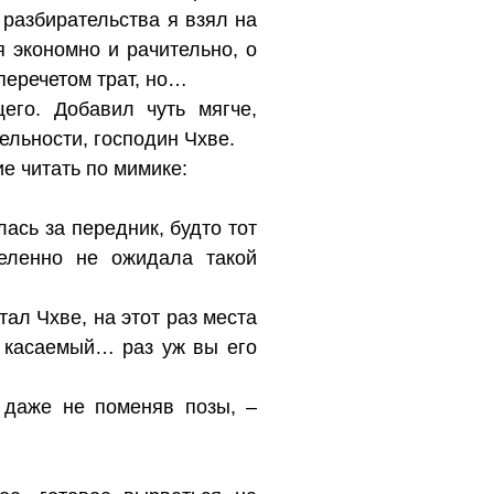
разбирательства я взял на
 экономно и рачительно, о
перечетом трат, но…
его. Добавил чуть мягче,
ельности, господин Чхве.
е читать по мимике:
ась за передник, будто тот
еленно не ожидала такой
ал Чхве, на этот раз места
а касаемый… раз уж вы его
 даже не поменяв позы, –