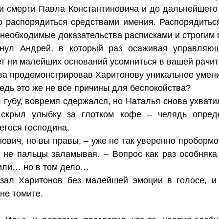
ни смерти Павла Константиновича и до дальнейшего 
о распорядиться средствами имения. Распорядиться
 необходимые доказательства расписками и строгим 
внул Андрей, в который раз осаживая управляющ
ет ни малейших оснований усомниться в вашей рачит
ва продемонстрировав Харитонову уникальное умени
ведь это же не все причины для беспокойства?
 губу, вовремя сдержался, но Наталья снова ухватил
 скрыл улыбку за глотком кофе – челядь опред
егося господина.
ович, но вы правы, – уже не так уверенно пробормот
и не пальцы заламывая. – Вопрос как раз особняк
нили… но в том дело…
азал Харитонов без малейшей эмоции в голосе, и
 не томите.