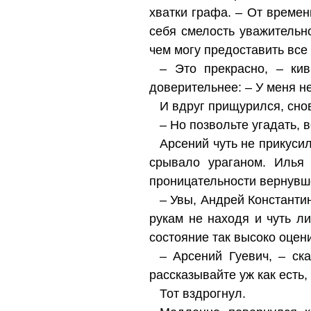
хватки графа. – От време
себя смелость уважительн
чем могу предоставить все
– Это прекрасно, – ки
доверительнее: – У меня н
И вдруг прищурился, сно
– Но позвольте угадать, 
Арсений чуть не прикусил
срывало ураганом. Илья
проницательности вернувш
– Увы, Андрей Константин
рукам не находя и чуть л
состояние так высоко оце
– Арсений Гуевич, – ск
рассказывайте уж как есть,
Тот вздрогнул.