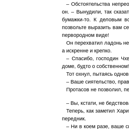
– Обстоятельства непре
он. – Вынудили, так сказа
бумажки-то. К деловым в
позвольте выразить вам с
первородном виде!
Он перехватил ладонь нем
а искренне и крепко.
– Спасибо, господин Чхв
доме, будто о собственном
Тот охнул, пытаясь однов
– Ваше сиятельство, пра
Протасов не позволил, пе
– Вы, кстати, не бедство
Теперь, как заметил Хари
передник.
– Ни в коем разе, ваше с