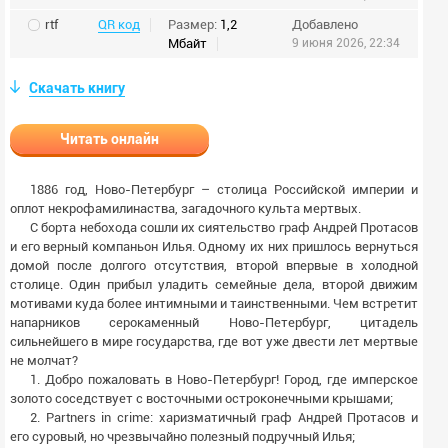
rtf
QR код
Размер:
1,2
Добавлено
Мбайт
9 июня 2026, 22:34
Скачать книгу
Читать онлайн
1886 год, Ново-Петербург – столица Российской империи и
оплот некрофамилинаства, загадочного культа мертвых.
С борта небохода сошли их сиятельство граф Андрей Протасов
и его верный компаньон Илья. Одному их них пришлось вернуться
домой после долгого отсутствия, второй впервые в холодной
столице. Один прибыл уладить семейные дела, второй движим
мотивами куда более интимными и таинственными. Чем встретит
напарников серокаменный Ново-Петербург, цитадель
сильнейшего в мире государства, где вот уже двести лет мертвые
не молчат?
1. Добро пожаловать в Ново-Петербург! Город, где имперское
золото соседствует с восточными остроконечными крышами;
2. Partners in crime: харизматичный граф Андрей Протасов и
его суровый, но чрезвычайно полезный подручный Илья;