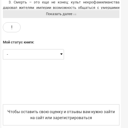
3. Смерть – это еще не конец: культ некрофамилианства
даровал жителям империи возможность общаться с умершими
родными и обращаться за советом к гениям прошлого;
Показать далее ↓↓
4. Экшн в лучших традициях фильмов Гая Ричи: погони, драки в
подворотнях, разборки с городской мафией, прекрасные дамы и
!
джентльменские шутки
5. Тайна в тайне: куда приведет Андрея и его спутника нить,
оставленная Протасовым-старшим?
Мой статус книги:
-
Чтобы оставить свою оценку и отзывы вам нужно зайти
на сайт или
зарегистрироваться