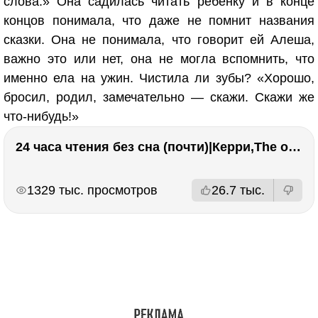
слова.» Она садилась читать ребенку и в конце
концов понимала, что даже не помнит названия
сказки. Она не понимала, что говорит ей Алеша,
важно это или нет, она не могла вспомнить, что
именно ела на ужин. Чистила ли зубы? «Хорошо,
бросил, родил, замечательно — скажи. Скажи же
что-нибудь!»
24 часа чтения без сна (почти)|Керри,The one единственный, Адвокат дьявола
РЕКЛАМА
РЕКЛАМА
1329 тыс. просмотров
26.7 тыс.