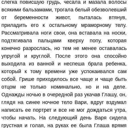
слегка повисшую грудь, чесала и мазала волосы
всякими бальзамами, трогала белый обезволевший
от беременности живот, пыталась втянув,
приладить его к остальному мраморному телу.
Рассматривала ноги свои, она вставала на носки,
подтягивала пальцами кверху попу, которая
конечно разрослась, но тем не менее оставалась
упругой и круглой. После этого она спосойно
выходила из ванной и неспеша брала ребенка,
который к тому времени уже успокаивался сам
собой. Грише приходилось все чаще и чаще быть
отцом не только номинально, но и на деле.
Однажды ночью в очередной раз укачав Глашу, он,
глядя на синее ночное тело Вари, вдруг вздумал
написать ее портрет и все не мог дождаться утра,
чтобы начать. На следующий день Варя сидела
грустная и голая, на руках ее была Глаша врямя