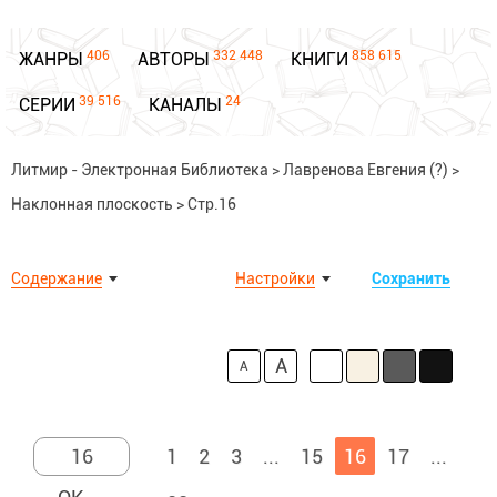
406
332 448
858 615
ЖАНРЫ
АВТОРЫ
КНИГИ
39 516
24
СЕРИИ
КАНАЛЫ
Литмир - Электронная Библиотека
>
Лавренова Евгения (?)
>
Наклонная плоскость
>
Стр.16
Содержание
Настройки
Сохранить
A
A
1
2
3
...
15
16
17
...